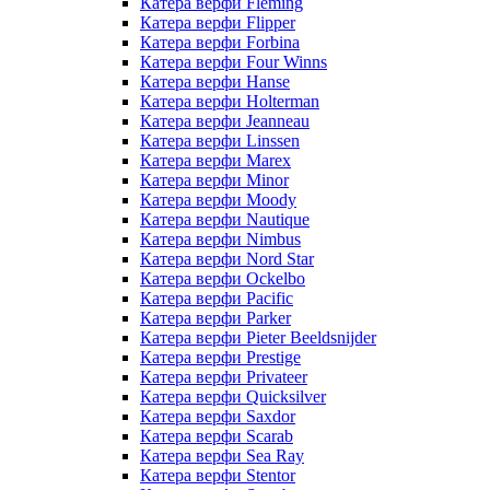
Катера верфи Fleming
Катера верфи Flipper
Катера верфи Forbina
Катера верфи Four Winns
Катера верфи Hanse
Катера верфи Holterman
Катера верфи Jeanneau
Катера верфи Linssen
Катера верфи Marex
Катера верфи Minor
Катера верфи Moody
Катера верфи Nautique
Катера верфи Nimbus
Катера верфи Nord Star
Катера верфи Ockelbo
Катера верфи Pacific
Катера верфи Parker
Катера верфи Pieter Beeldsnijder
Катера верфи Prestige
Катера верфи Privateer
Катера верфи Quicksilver
Катера верфи Saxdor
Катера верфи Scarab
Катера верфи Sea Ray
Катера верфи Stentor