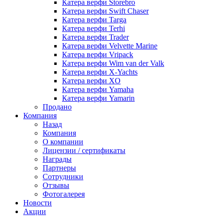
Катера верфи Storebro
Катера верфи Swift Chaser
Катера верфи Targa
Катера верфи Terhi
Катера верфи Trader
Катера верфи Velvette Marine
Катера верфи Vripack
Катера верфи Wim van der Valk
Катера верфи X-Yachts
Катера верфи XO
Катера верфи Yamaha
Катера верфи Yamarin
Продано
Компания
Назад
Компания
О компании
Лицензии / сертификаты
Награды
Партнеры
Сотрудники
Отзывы
Фотогалерея
Новости
Акции