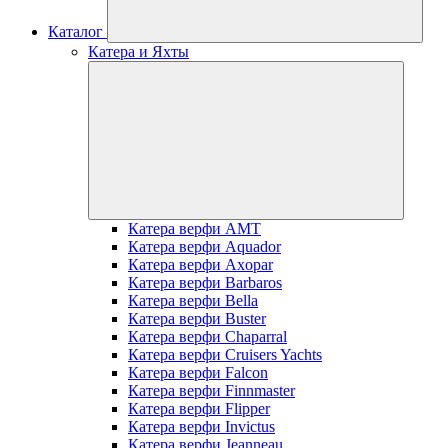
Каталог
Катера и Яхты
Катера верфи AMT
Катера верфи Aquador
Катера верфи Axopar
Катера верфи Barbaros
Катера верфи Bella
Катера верфи Buster
Катера верфи Chaparral
Катера верфи Cruisers Yachts
Катера верфи Falcon
Катера верфи Finnmaster
Катера верфи Flipper
Катера верфи Invictus
Катера верфи Jeanneau