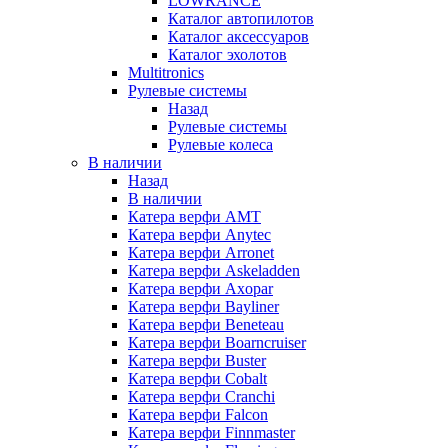
LOWRANCE
Каталог автопилотов
Каталог аксессуаров
Каталог эхолотов
Multitronics
Рулевые системы
Назад
Рулевые системы
Рулевые колеса
В наличии
Назад
В наличии
Катера верфи AMT
Катера верфи Anytec
Катера верфи Arronet
Катера верфи Askeladden
Катера верфи Axopar
Катера верфи Bayliner
Катера верфи Beneteau
Катера верфи Boarncruiser
Катера верфи Buster
Катера верфи Cobalt
Катера верфи Cranchi
Катера верфи Falcon
Катера верфи Finnmaster