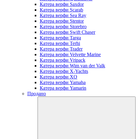
Катера верфи Saxdor
Катера верфи Scarab
Катера верфи Sea Ray
Катера верфи Stentor
Катера верфи Storebro
Катера верфи Swift Chaser
Катера верфи Targa
Катера верфи Terhi
Катера верфи Trader
Катера верфи Velvette Marine
Катера верфи Vripack
Катера верфи Wim van der Valk
Катера верфи X-Yachts
Катера верфи XO
Катера верфи Yamaha
Катера верфи Yamarin
Продано