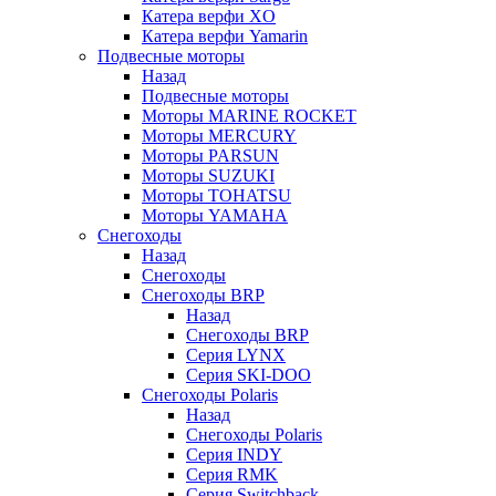
Катера верфи XO
Катера верфи Yamarin
Подвесные моторы
Назад
Подвесные моторы
Моторы MARINE ROCKET
Моторы MERCURY
Моторы PARSUN
Моторы SUZUKI
Моторы TOHATSU
Моторы YAMAHA
Снегоходы
Назад
Снегоходы
Снегоходы BRP
Назад
Снегоходы BRP
Серия LYNX
Серия SKI-DOO
Снегоходы Polaris
Назад
Снегоходы Polaris
Серия INDY
Серия RMK
Серия Switchback