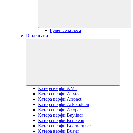
Рулевые колеса
В наличии
Катера верфи AMT
Катера верфи Anytec
Катера верфи Arronet
Катера верфи Askeladden
Катера верфи Axopar
Катера верфи Bayliner
Катера верфи Beneteau
Катера верфи Boarncruiser
Катера верфи Buster