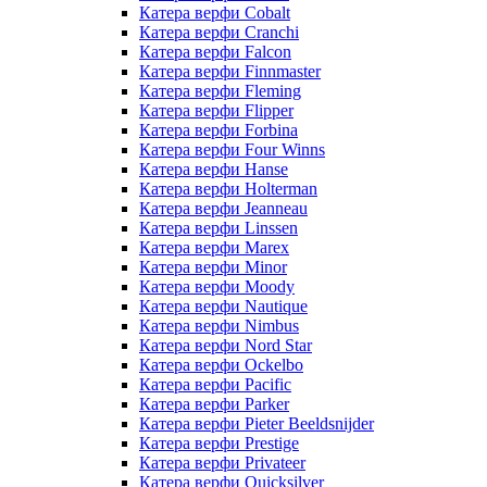
Катера верфи Cobalt
Катера верфи Cranchi
Катера верфи Falcon
Катера верфи Finnmaster
Катера верфи Fleming
Катера верфи Flipper
Катера верфи Forbina
Катера верфи Four Winns
Катера верфи Hanse
Катера верфи Holterman
Катера верфи Jeanneau
Катера верфи Linssen
Катера верфи Marex
Катера верфи Minor
Катера верфи Moody
Катера верфи Nautique
Катера верфи Nimbus
Катера верфи Nord Star
Катера верфи Ockelbo
Катера верфи Pacific
Катера верфи Parker
Катера верфи Pieter Beeldsnijder
Катера верфи Prestige
Катера верфи Privateer
Катера верфи Quicksilver