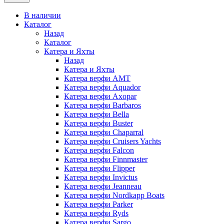
В наличии
Каталог
Назад
Каталог
Катера и Яхты
Назад
Катера и Яхты
Катера верфи AMT
Катера верфи Aquador
Катера верфи Axopar
Катера верфи Barbaros
Катера верфи Bella
Катера верфи Buster
Катера верфи Chaparral
Катера верфи Cruisers Yachts
Катера верфи Falcon
Катера верфи Finnmaster
Катера верфи Flipper
Катера верфи Invictus
Катера верфи Jeanneau
Катера верфи Nordkapp Boats
Катера верфи Parker
Катера верфи Ryds
Катера верфи Sargo