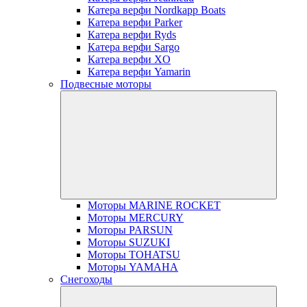
Катера верфи Nordkapp Boats
Катера верфи Parker
Катера верфи Ryds
Катера верфи Sargo
Катера верфи XO
Катера верфи Yamarin
Подвесные моторы
Моторы MARINE ROCKET
Моторы MERCURY
Моторы PARSUN
Моторы SUZUKI
Моторы TOHATSU
Моторы YAMAHA
Снегоходы