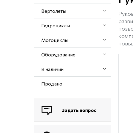
Вертолеты
Руков
разв
Гидроциклы
позво
комп
Мотоциклы
новых
Оборудование
В наличии
Продано
Задать вопрос