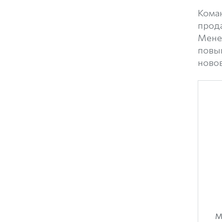
Кома
прод
Мене
повы
ново
М