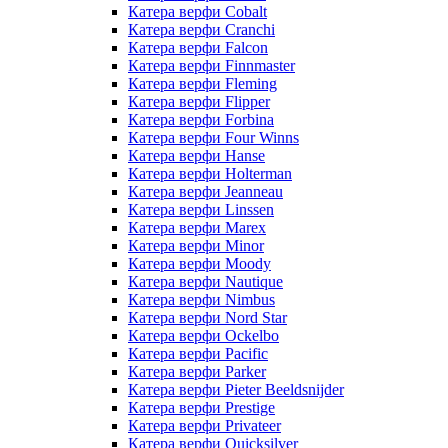
Катера верфи Cobalt
Катера верфи Cranchi
Катера верфи Falcon
Катера верфи Finnmaster
Катера верфи Fleming
Катера верфи Flipper
Катера верфи Forbina
Катера верфи Four Winns
Катера верфи Hanse
Катера верфи Holterman
Катера верфи Jeanneau
Катера верфи Linssen
Катера верфи Marex
Катера верфи Minor
Катера верфи Moody
Катера верфи Nautique
Катера верфи Nimbus
Катера верфи Nord Star
Катера верфи Ockelbo
Катера верфи Pacific
Катера верфи Parker
Катера верфи Pieter Beeldsnijder
Катера верфи Prestige
Катера верфи Privateer
Катера верфи Quicksilver