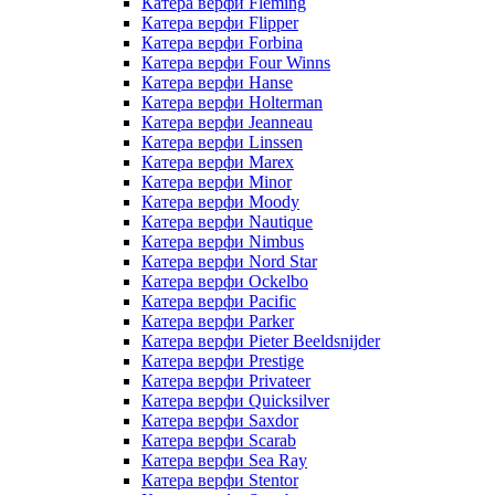
Катера верфи Fleming
Катера верфи Flipper
Катера верфи Forbina
Катера верфи Four Winns
Катера верфи Hanse
Катера верфи Holterman
Катера верфи Jeanneau
Катера верфи Linssen
Катера верфи Marex
Катера верфи Minor
Катера верфи Moody
Катера верфи Nautique
Катера верфи Nimbus
Катера верфи Nord Star
Катера верфи Ockelbo
Катера верфи Pacific
Катера верфи Parker
Катера верфи Pieter Beeldsnijder
Катера верфи Prestige
Катера верфи Privateer
Катера верфи Quicksilver
Катера верфи Saxdor
Катера верфи Scarab
Катера верфи Sea Ray
Катера верфи Stentor