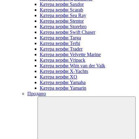
Катера верфи Saxdor
Катера верфи Scarab
Катера верфи Sea Ray
Катера верфи Stentor
Катера верфи Storebro
Катера верфи Swift Chaser
Катера верфи Targa
Катера верфи Terhi
Катера верфи Trader
Катера верфи Velvette Marine
Катера верфи Vripack
Катера верфи Wim van der Valk
Катера верфи X-Yachts
Катера верфи XO
Катера верфи Yamaha
Катера верфи Yamarin
Продано