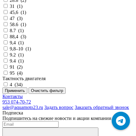
28.8
(
2
)
31
(
1
)
45,6
(
1
)
47
(
3
)
58.6
(
1
)
8.7
(
1
)
88,4
(
3
)
9,4
(
1
)
9,8–10
(
1
)
9.2
(
1
)
9.4
(
1
)
91
(
2
)
95
(
4
)
Тактность двигателя
4
(
34
)
Применить
Очистить фильтр
Контакты
953 074-70-72
sale@aquamoto23.ru
Задать вопрос
Заказать обратный звонок
Подписка
Подпишитесь на свежие новости и акции компании