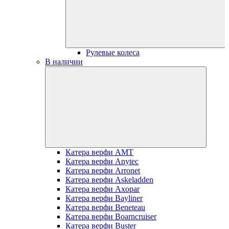
Рулевые колеса
В наличии
Катера верфи AMT
Катера верфи Anytec
Катера верфи Arronet
Катера верфи Askeladden
Катера верфи Axopar
Катера верфи Bayliner
Катера верфи Beneteau
Катера верфи Boarncruiser
Катера верфи Buster