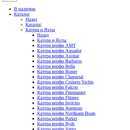
В наличии
Каталог
Назад
Каталог
Катера и Яхты
Назад
Катера и Яхты
Катера верфи AMT
Катера верфи Aquador
Катера верфи Axopar
Катера верфи Barbaros
Катера верфи Bella
Катера верфи Buster
Катера верфи Chaparral
Катера верфи Cruisers Yachts
Катера верфи Falcon
Катера верфи Finnmaster
Катера верфи Flipper
Катера верфи Invictus
Катера верфи Jeanneau
Катера верфи Nordkapp Boats
Катера верфи Parker
Катера верфи Ryds
Катера верфи Sargo