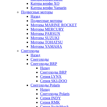
Катера верфи XO
Катера верфи Yamarin
Подвесные моторы
Назад
Подвесные моторы
Моторы MARINE ROCKET
Моторы MERCURY
Моторы PARSUN
Моторы SUZUKI
Моторы TOHATSU
Моторы YAMAHA
Снегоходы
Назад
Снегоходы
Снегоходы BRP
Назад
Снегоходы BRP
Серия LYNX
Серия SKI-DOO
Снегоходы Polaris
Назад
Снегоходы Polaris
Серия INDY
Серия RMK
Серия Switchback