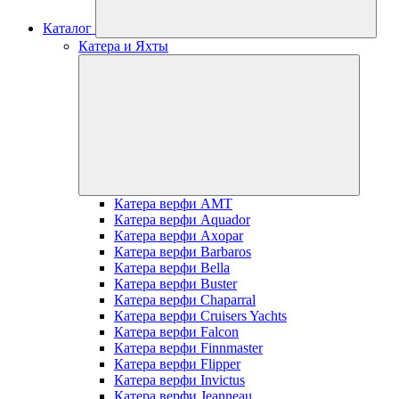
Каталог
Катера и Яхты
Катера верфи AMT
Катера верфи Aquador
Катера верфи Axopar
Катера верфи Barbaros
Катера верфи Bella
Катера верфи Buster
Катера верфи Chaparral
Катера верфи Cruisers Yachts
Катера верфи Falcon
Катера верфи Finnmaster
Катера верфи Flipper
Катера верфи Invictus
Катера верфи Jeanneau