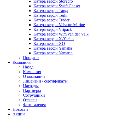
Катера верфи Storebro
Катера верфи Swift Chaser
Катера верфи Targa
Катера верфи Terhi
Катера верфи Trader
Катера верфи Velvette Marine
Катера верфи Vripack
Катера верфи Wim van der Valk
Катера верфи X-Yachts
Катера верфи XO
Катера верфи Yamaha
Катера верфи Yamarin
Продано
Компания
Назад
Компания
О компании
Лицензии / сертификаты
Награды
Партнеры
Сотрудники
Отзывы
Фотогалерея
Новости
Акции