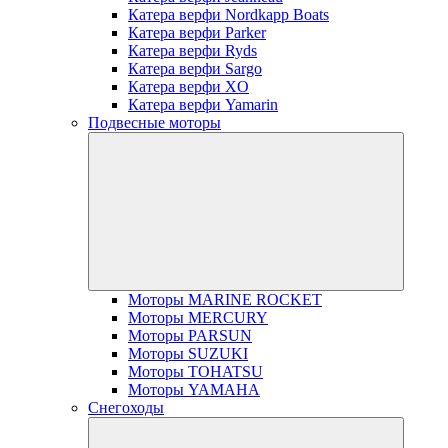
Катера верфи Nordkapp Boats
Катера верфи Parker
Катера верфи Ryds
Катера верфи Sargo
Катера верфи XO
Катера верфи Yamarin
Подвесные моторы
Моторы MARINE ROCKET
Моторы MERCURY
Моторы PARSUN
Моторы SUZUKI
Моторы TOHATSU
Моторы YAMAHA
Снегоходы