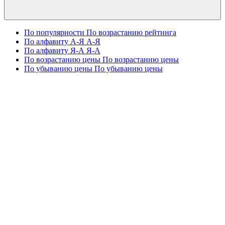
По популярности
По возрастанию рейтинга
По алфавиту А-Я
А-Я
По алфавиту Я-А
Я-А
По возрастанию цены
По возрастанию цены
По убыванию цены
По убыванию цены