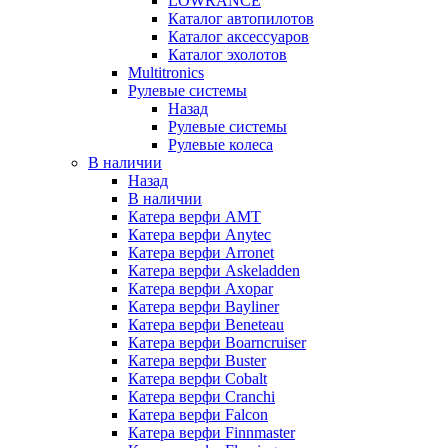
LOWRANCE
Каталог автопилотов
Каталог аксессуаров
Каталог эхолотов
Multitronics
Рулевые системы
Назад
Рулевые системы
Рулевые колеса
В наличии
Назад
В наличии
Катера верфи AMT
Катера верфи Anytec
Катера верфи Arronet
Катера верфи Askeladden
Катера верфи Axopar
Катера верфи Bayliner
Катера верфи Beneteau
Катера верфи Boarncruiser
Катера верфи Buster
Катера верфи Cobalt
Катера верфи Cranchi
Катера верфи Falcon
Катера верфи Finnmaster