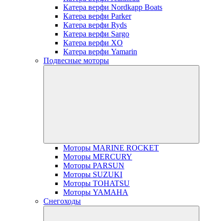
Катера верфи Nordkapp Boats
Катера верфи Parker
Катера верфи Ryds
Катера верфи Sargo
Катера верфи XO
Катера верфи Yamarin
Подвесные моторы
Моторы MARINE ROCKET
Моторы MERCURY
Моторы PARSUN
Моторы SUZUKI
Моторы TOHATSU
Моторы YAMAHA
Снегоходы