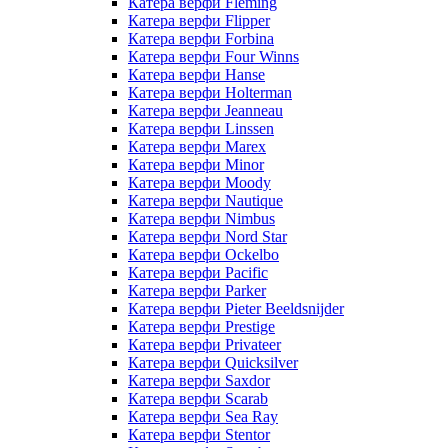
Катера верфи Fleming
Катера верфи Flipper
Катера верфи Forbina
Катера верфи Four Winns
Катера верфи Hanse
Катера верфи Holterman
Катера верфи Jeanneau
Катера верфи Linssen
Катера верфи Marex
Катера верфи Minor
Катера верфи Moody
Катера верфи Nautique
Катера верфи Nimbus
Катера верфи Nord Star
Катера верфи Ockelbo
Катера верфи Pacific
Катера верфи Parker
Катера верфи Pieter Beeldsnijder
Катера верфи Prestige
Катера верфи Privateer
Катера верфи Quicksilver
Катера верфи Saxdor
Катера верфи Scarab
Катера верфи Sea Ray
Катера верфи Stentor