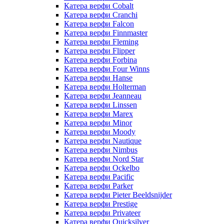
Катера верфи Cobalt
Катера верфи Cranchi
Катера верфи Falcon
Катера верфи Finnmaster
Катера верфи Fleming
Катера верфи Flipper
Катера верфи Forbina
Катера верфи Four Winns
Катера верфи Hanse
Катера верфи Holterman
Катера верфи Jeanneau
Катера верфи Linssen
Катера верфи Marex
Катера верфи Minor
Катера верфи Moody
Катера верфи Nautique
Катера верфи Nimbus
Катера верфи Nord Star
Катера верфи Ockelbo
Катера верфи Pacific
Катера верфи Parker
Катера верфи Pieter Beeldsnijder
Катера верфи Prestige
Катера верфи Privateer
Катера верфи Quicksilver