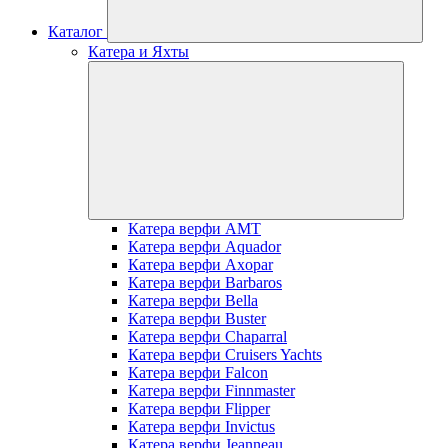
Каталог
Катера и Яхты
Катера верфи AMT
Катера верфи Aquador
Катера верфи Axopar
Катера верфи Barbaros
Катера верфи Bella
Катера верфи Buster
Катера верфи Chaparral
Катера верфи Cruisers Yachts
Катера верфи Falcon
Катера верфи Finnmaster
Катера верфи Flipper
Катера верфи Invictus
Катера верфи Jeanneau