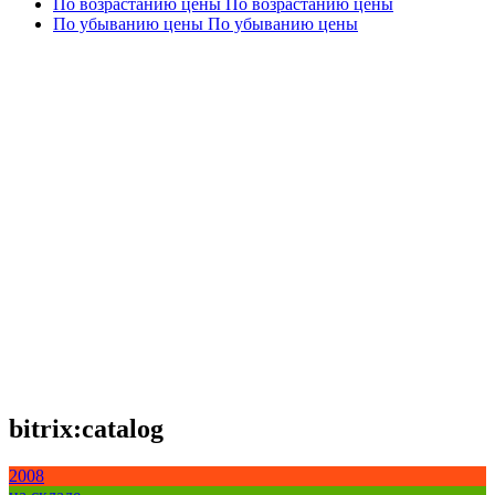
По возрастанию цены
По возрастанию цены
По убыванию цены
По убыванию цены
bitrix:catalog
2008