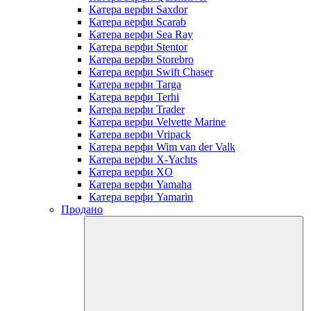
Катера верфи Saxdor
Катера верфи Scarab
Катера верфи Sea Ray
Катера верфи Stentor
Катера верфи Storebro
Катера верфи Swift Chaser
Катера верфи Targa
Катера верфи Terhi
Катера верфи Trader
Катера верфи Velvette Marine
Катера верфи Vripack
Катера верфи Wim van der Valk
Катера верфи X-Yachts
Катера верфи XO
Катера верфи Yamaha
Катера верфи Yamarin
Продано