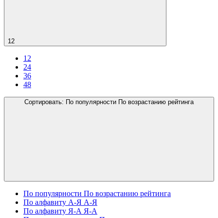
12
12
24
36
48
Сортировать:
По популярности
По возрастанию рейтинга
По популярности
По возрастанию рейтинга
По алфавиту А-Я
А-Я
По алфавиту Я-А
Я-А