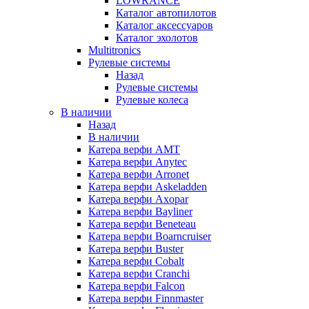
LOWRANCE
Каталог автопилотов
Каталог аксессуаров
Каталог эхолотов
Multitronics
Рулевые системы
Назад
Рулевые системы
Рулевые колеса
В наличии
Назад
В наличии
Катера верфи AMT
Катера верфи Anytec
Катера верфи Arronet
Катера верфи Askeladden
Катера верфи Axopar
Катера верфи Bayliner
Катера верфи Beneteau
Катера верфи Boarncruiser
Катера верфи Buster
Катера верфи Cobalt
Катера верфи Cranchi
Катера верфи Falcon
Катера верфи Finnmaster