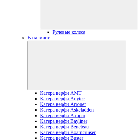
Рулевые колеса
В наличии
Катера верфи AMT
Катера верфи Anytec
Катера верфи Arronet
Катера верфи Askeladden
Катера верфи Axopar
Катера верфи Bayliner
Катера верфи Beneteau
Катера верфи Boarncruiser
Катера верфи Buster