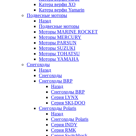
Катера верфи XO
Катера верфи Yamarin
Подвесные моторы
Назад
Подвесные моторы
Моторы MARINE ROCKET
Моторы MERCURY
Моторы PARSUN
Моторы SUZUKI
Моторы TOHATSU
Моторы YAMAHA
Снегоходы
Назад
Снегоходы
Снегоходы BRP
Назад
Снегоходы BRP
Серия LYNX
Серия SKI-DOO
Снегоходы Polaris
Назад
Снегоходы Polaris
Серия INDY
Серия RMK
Серия Switchback