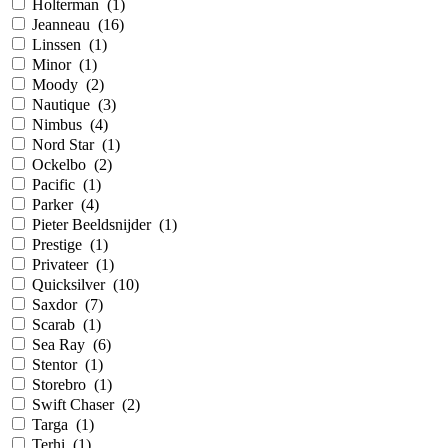
Holterman
(
1
)
Jeanneau
(
16
)
Linssen
(
1
)
Minor
(
1
)
Moody
(
2
)
Nautique
(
3
)
Nimbus
(
4
)
Nord Star
(
1
)
Ockelbo
(
2
)
Pacific
(
1
)
Parker
(
4
)
Pieter Beeldsnijder
(
1
)
Prestige
(
1
)
Privateer
(
1
)
Quicksilver
(
10
)
Saxdor
(
7
)
Scarab
(
1
)
Sea Ray
(
6
)
Stentor
(
1
)
Storebro
(
1
)
Swift Chaser
(
2
)
Targa
(
1
)
Terhi
(
1
)