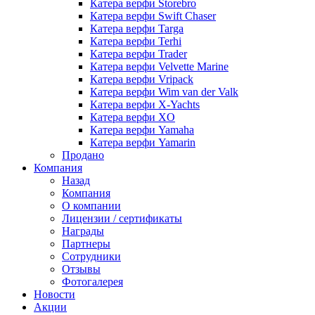
Катера верфи Storebro
Катера верфи Swift Chaser
Катера верфи Targa
Катера верфи Terhi
Катера верфи Trader
Катера верфи Velvette Marine
Катера верфи Vripack
Катера верфи Wim van der Valk
Катера верфи X-Yachts
Катера верфи XO
Катера верфи Yamaha
Катера верфи Yamarin
Продано
Компания
Назад
Компания
О компании
Лицензии / сертификаты
Награды
Партнеры
Сотрудники
Отзывы
Фотогалерея
Новости
Акции