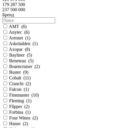
179 287 500
237 500 000
Бренд
AMT
(
6
)
Anytec
(
6
)
Arronet
(
1
)
Askeladden
(
1
)
Axopar
(
8
)
Bayliner
(
5
)
Beneteau
(
5
)
Boarncruiser
(
2
)
Buster
(
9
)
Cobalt
(
11
)
Cranchi
(
2
)
Falcon
(
1
)
Finnmaster
(
10
)
Fleming
(
1
)
Flipper
(
2
)
Forbina
(
1
)
Four Winns
(
2
)
Hanse
(
2
)