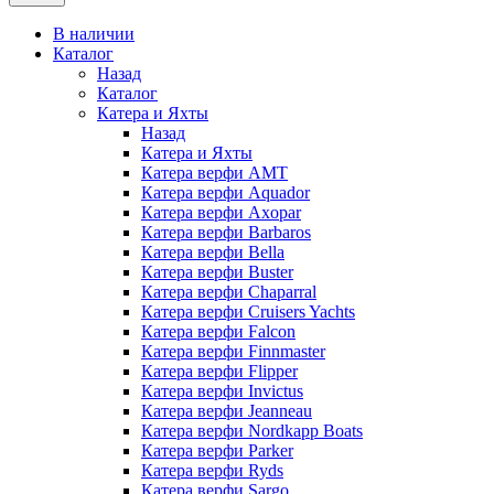
В наличии
Каталог
Назад
Каталог
Катера и Яхты
Назад
Катера и Яхты
Катера верфи AMT
Катера верфи Aquador
Катера верфи Axopar
Катера верфи Barbaros
Катера верфи Bella
Катера верфи Buster
Катера верфи Chaparral
Катера верфи Cruisers Yachts
Катера верфи Falcon
Катера верфи Finnmaster
Катера верфи Flipper
Катера верфи Invictus
Катера верфи Jeanneau
Катера верфи Nordkapp Boats
Катера верфи Parker
Катера верфи Ryds
Катера верфи Sargo