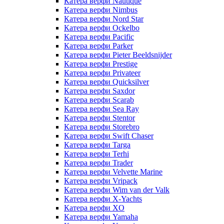
Катера верфи Nautique
Катера верфи Nimbus
Катера верфи Nord Star
Катера верфи Ockelbo
Катера верфи Pacific
Катера верфи Parker
Катера верфи Pieter Beeldsnijder
Катера верфи Prestige
Катера верфи Privateer
Катера верфи Quicksilver
Катера верфи Saxdor
Катера верфи Scarab
Катера верфи Sea Ray
Катера верфи Stentor
Катера верфи Storebro
Катера верфи Swift Chaser
Катера верфи Targa
Катера верфи Terhi
Катера верфи Trader
Катера верфи Velvette Marine
Катера верфи Vripack
Катера верфи Wim van der Valk
Катера верфи X-Yachts
Катера верфи XO
Катера верфи Yamaha