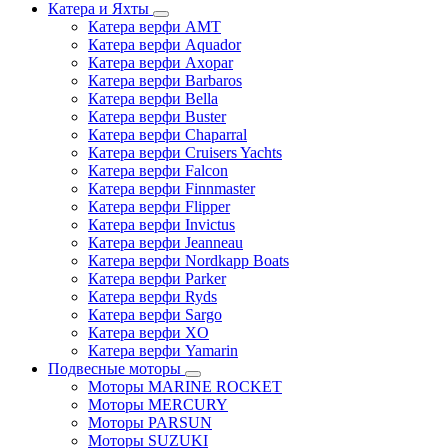
Катера и Яхты
Катера верфи AMT
Катера верфи Aquador
Катера верфи Axopar
Катера верфи Barbaros
Катера верфи Bella
Катера верфи Buster
Катера верфи Chaparral
Катера верфи Cruisers Yachts
Катера верфи Falcon
Катера верфи Finnmaster
Катера верфи Flipper
Катера верфи Invictus
Катера верфи Jeanneau
Катера верфи Nordkapp Boats
Катера верфи Parker
Катера верфи Ryds
Катера верфи Sargo
Катера верфи XO
Катера верфи Yamarin
Подвесные моторы
Моторы MARINE ROCKET
Моторы MERCURY
Моторы PARSUN
Моторы SUZUKI