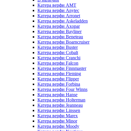
Катера верфи AMT
Катера верфи Anytec
Катера верфи Arronet
Катера верфи Askeladden
Катера верфи Axopar
Катера верфи Bayliner
Катера верфи Beneteau
Катера верфи Boarncruiser
Катера верфи Buster
Катера верфи Cobalt
Катера верфи Cranchi
Катера верфи Falcon
Катера верфи Finnmaster
Катера верфи Fleming
Катера верфи Flipper
Катера верфи Forbina
Катера верфи Four Winns
Катера верфи Hanse
Катера верфи Holterman
Катера верфи Jeanneau
Катера верфи Linssen
Катера верфи Marex
Катера верфи Minor
Катера верфи Moody