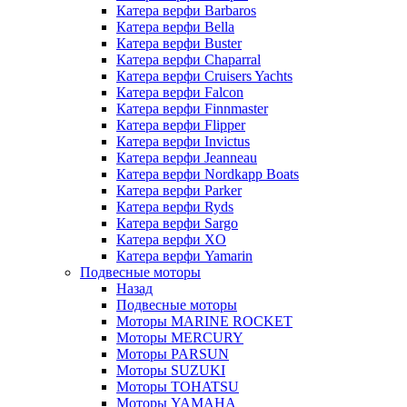
Катера верфи Barbaros
Катера верфи Bella
Катера верфи Buster
Катера верфи Chaparral
Катера верфи Cruisers Yachts
Катера верфи Falcon
Катера верфи Finnmaster
Катера верфи Flipper
Катера верфи Invictus
Катера верфи Jeanneau
Катера верфи Nordkapp Boats
Катера верфи Parker
Катера верфи Ryds
Катера верфи Sargo
Катера верфи XO
Катера верфи Yamarin
Подвесные моторы
Назад
Подвесные моторы
Моторы MARINE ROCKET
Моторы MERCURY
Моторы PARSUN
Моторы SUZUKI
Моторы TOHATSU
Моторы YAMAHA