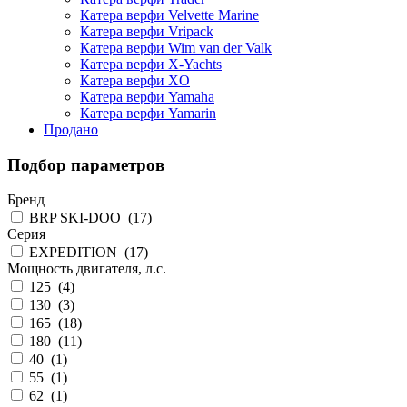
Катера верфи Velvette Marine
Катера верфи Vripack
Катера верфи Wim van der Valk
Катера верфи X-Yachts
Катера верфи XO
Катера верфи Yamaha
Катера верфи Yamarin
Продано
Подбор параметров
Бренд
BRP SKI-DOO
(
17
)
Серия
EXPEDITION
(
17
)
Мощность двигателя, л.с.
125
(
4
)
130
(
3
)
165
(
18
)
180
(
11
)
40
(
1
)
55
(
1
)
62
(
1
)