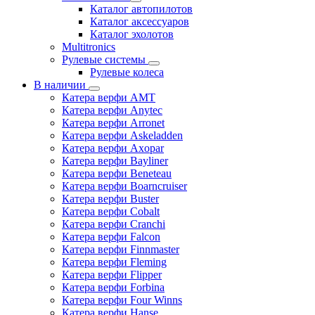
Каталог автопилотов
Каталог аксессуаров
Каталог эхолотов
Multitronics
Рулевые системы
Рулевые колеса
В наличии
Катера верфи AMT
Катера верфи Anytec
Катера верфи Arronet
Катера верфи Askeladden
Катера верфи Axopar
Катера верфи Bayliner
Катера верфи Beneteau
Катера верфи Boarncruiser
Катера верфи Buster
Катера верфи Cobalt
Катера верфи Cranchi
Катера верфи Falcon
Катера верфи Finnmaster
Катера верфи Fleming
Катера верфи Flipper
Катера верфи Forbina
Катера верфи Four Winns
Катера верфи Hanse