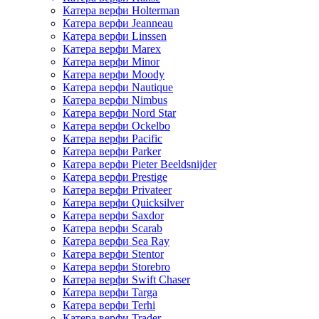
Катера верфи Holterman
Катера верфи Jeanneau
Катера верфи Linssen
Катера верфи Marex
Катера верфи Minor
Катера верфи Moody
Катера верфи Nautique
Катера верфи Nimbus
Катера верфи Nord Star
Катера верфи Ockelbo
Катера верфи Pacific
Катера верфи Parker
Катера верфи Pieter Beeldsnijder
Катера верфи Prestige
Катера верфи Privateer
Катера верфи Quicksilver
Катера верфи Saxdor
Катера верфи Scarab
Катера верфи Sea Ray
Катера верфи Stentor
Катера верфи Storebro
Катера верфи Swift Chaser
Катера верфи Targa
Катера верфи Terhi
Катера верфи Trader