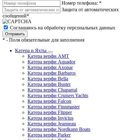
Номер телефона:
*
Защита от автоматических
сообщений
*
Соглашаюсь на обработку персональных данных
*
- Поля обязательные для заполнения
Катера и Яхты
Катера верфи AMT
Катера верфи Aquador
Катера верфи Axopar
Катера верфи Barbaros
Катера верфи Bella
Катера верфи Buster
Катера верфи Chaparral
Катера верфи Cruisers Yachts
Катера верфи Falcon
Катера верфи Finnmaster
Катера верфи Flipper
Катера верфи Invictus
Катера верфи Jeanneau
Катера верфи Nordkapp Boats
Катера верфи Parker