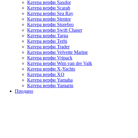
Катера верфи Saxdor
Катера верфи Scarab
Катера верфи Sea Ray
Катера верфи Stentor
Катера верфи Storebro
Катера верфи Swift Chaser
Катера верфи Targa
Катера верфи Terhi
Катера верфи Trader
Катера верфи Velvette Marine
Катера верфи Vripack
Катера верфи Wim van der Valk
Катера верфи X-Yachts
Катера верфи XO
Катера верфи Yamaha
Катера верфи Yamarin
Продано