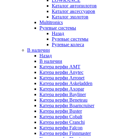
LOWRANCE
Каталог автопилотов
Каталог аксессуаров
Каталог эхолотов
Multitronics
Рулевые системы
Назад
Рулевые системы
Рулевые колеса
В наличии
Назад
В наличии
Катера верфи AMT
Катера верфи Anytec
Катера верфи Arronet
Катера верфи Askeladden
Катера верфи Axopar
Катера верфи Bayliner
Катера верфи Beneteau
Катера верфи Boarncruiser
Катера верфи Buster
Катера верфи Cobalt
Катера верфи Cranchi
Катера верфи Falcon
Катера верфи Finnmaster