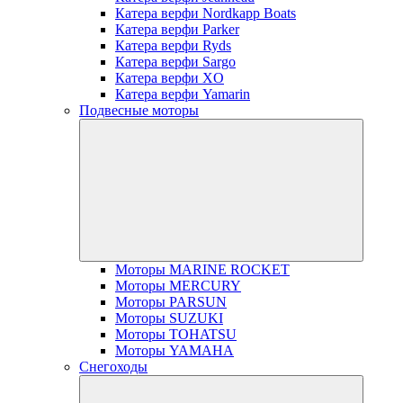
Катера верфи Nordkapp Boats
Катера верфи Parker
Катера верфи Ryds
Катера верфи Sargo
Катера верфи XO
Катера верфи Yamarin
Подвесные моторы
Моторы MARINE ROCKET
Моторы MERCURY
Моторы PARSUN
Моторы SUZUKI
Моторы TOHATSU
Моторы YAMAHA
Снегоходы