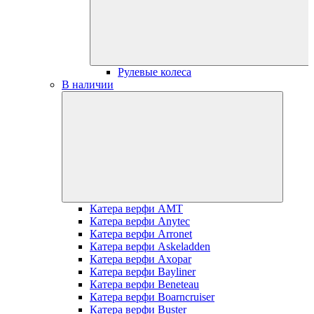
Рулевые колеса
В наличии
Катера верфи AMT
Катера верфи Anytec
Катера верфи Arronet
Катера верфи Askeladden
Катера верфи Axopar
Катера верфи Bayliner
Катера верфи Beneteau
Катера верфи Boarncruiser
Катера верфи Buster