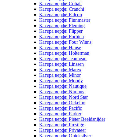
Катера верфи Cobalt
Катера верфи Cranchi
Катера верфи Falcon
Катера верфи Finnmaster
Катера верфи Fleming
Катера верфи Flipper
Катера верфи Forbina
Катера верфи Four Winns
Катера верфи Hanse
Катера верфи Holterman
Катера верфи Jeanneau
Катера верфи Linssen
Катера верфи Marex
Катера верфи Minor
Катера верфи Moody
Катера верфи Nautique
Катера верфи Nimbus
Катера верфи Nord Star
Катера верфи Ockelbo
Катера верфи Pacific
Катера верфи Parker
Катера верфи Pieter Beeldsnijder
Катера верфи Prestige
Катера верфи Privateer
Катера верфи Quicksilver