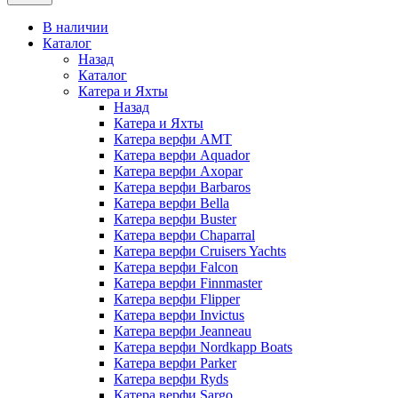
В наличии
Каталог
Назад
Каталог
Катера и Яхты
Назад
Катера и Яхты
Катера верфи AMT
Катера верфи Aquador
Катера верфи Axopar
Катера верфи Barbaros
Катера верфи Bella
Катера верфи Buster
Катера верфи Chaparral
Катера верфи Cruisers Yachts
Катера верфи Falcon
Катера верфи Finnmaster
Катера верфи Flipper
Катера верфи Invictus
Катера верфи Jeanneau
Катера верфи Nordkapp Boats
Катера верфи Parker
Катера верфи Ryds
Катера верфи Sargo