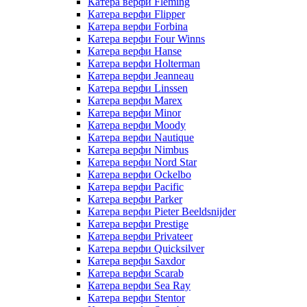
Катера верфи Fleming
Катера верфи Flipper
Катера верфи Forbina
Катера верфи Four Winns
Катера верфи Hanse
Катера верфи Holterman
Катера верфи Jeanneau
Катера верфи Linssen
Катера верфи Marex
Катера верфи Minor
Катера верфи Moody
Катера верфи Nautique
Катера верфи Nimbus
Катера верфи Nord Star
Катера верфи Ockelbo
Катера верфи Pacific
Катера верфи Parker
Катера верфи Pieter Beeldsnijder
Катера верфи Prestige
Катера верфи Privateer
Катера верфи Quicksilver
Катера верфи Saxdor
Катера верфи Scarab
Катера верфи Sea Ray
Катера верфи Stentor