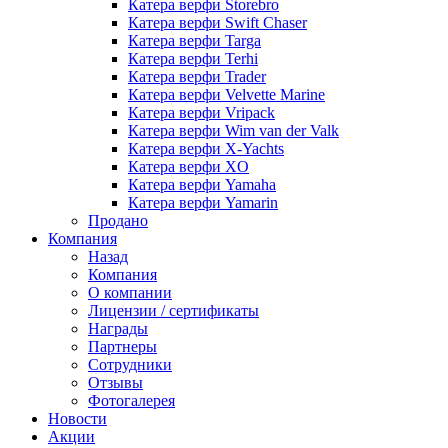
Катера верфи Storebro
Катера верфи Swift Chaser
Катера верфи Targa
Катера верфи Terhi
Катера верфи Trader
Катера верфи Velvette Marine
Катера верфи Vripack
Катера верфи Wim van der Valk
Катера верфи X-Yachts
Катера верфи XO
Катера верфи Yamaha
Катера верфи Yamarin
Продано
Компания
Назад
Компания
О компании
Лицензии / сертификаты
Награды
Партнеры
Сотрудники
Отзывы
Фотогалерея
Новости
Акции