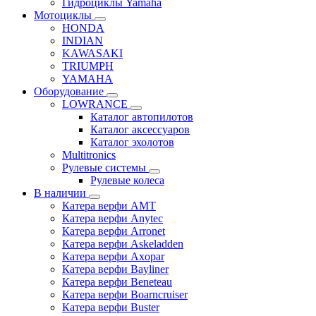
Гидроциклы Yamaha
Мотоциклы
HONDA
INDIAN
KAWASAKI
TRIUMPH
YAMAHA
Оборудование
LOWRANCE
Каталог автопилотов
Каталог аксессуаров
Каталог эхолотов
Multitronics
Рулевые системы
Рулевые колеса
В наличии
Катера верфи AMT
Катера верфи Anytec
Катера верфи Arronet
Катера верфи Askeladden
Катера верфи Axopar
Катера верфи Bayliner
Катера верфи Beneteau
Катера верфи Boarncruiser
Катера верфи Buster