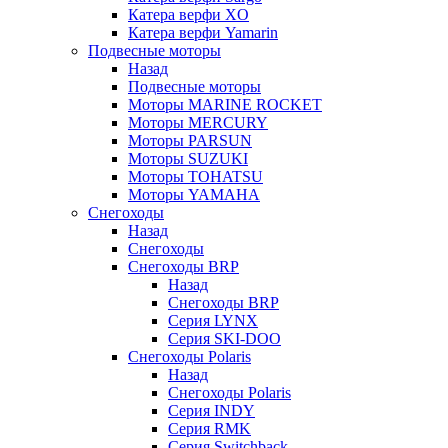
Катера верфи XO
Катера верфи Yamarin
Подвесные моторы
Назад
Подвесные моторы
Моторы MARINE ROCKET
Моторы MERCURY
Моторы PARSUN
Моторы SUZUKI
Моторы TOHATSU
Моторы YAMAHA
Снегоходы
Назад
Снегоходы
Снегоходы BRP
Назад
Снегоходы BRP
Серия LYNX
Серия SKI-DOO
Снегоходы Polaris
Назад
Снегоходы Polaris
Серия INDY
Серия RMK
Серия Switchback