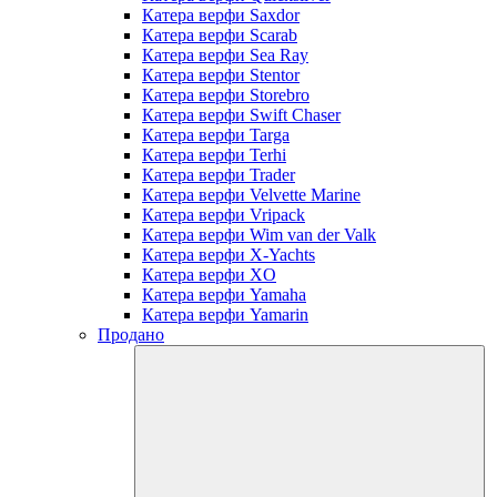
Катера верфи Saxdor
Катера верфи Scarab
Катера верфи Sea Ray
Катера верфи Stentor
Катера верфи Storebro
Катера верфи Swift Chaser
Катера верфи Targa
Катера верфи Terhi
Катера верфи Trader
Катера верфи Velvette Marine
Катера верфи Vripack
Катера верфи Wim van der Valk
Катера верфи X-Yachts
Катера верфи XO
Катера верфи Yamaha
Катера верфи Yamarin
Продано