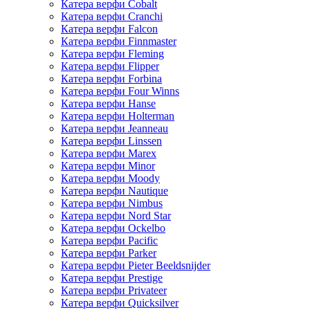
Катера верфи Cobalt
Катера верфи Cranchi
Катера верфи Falcon
Катера верфи Finnmaster
Катера верфи Fleming
Катера верфи Flipper
Катера верфи Forbina
Катера верфи Four Winns
Катера верфи Hanse
Катера верфи Holterman
Катера верфи Jeanneau
Катера верфи Linssen
Катера верфи Marex
Катера верфи Minor
Катера верфи Moody
Катера верфи Nautique
Катера верфи Nimbus
Катера верфи Nord Star
Катера верфи Ockelbo
Катера верфи Pacific
Катера верфи Parker
Катера верфи Pieter Beeldsnijder
Катера верфи Prestige
Катера верфи Privateer
Катера верфи Quicksilver