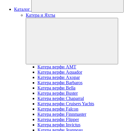
Каталог
Катера и Яхты
Катера верфи AMT
Катера верфи Aquador
Катера верфи Axopar
Катера верфи Barbaros
Катера верфи Bella
Катера верфи Buster
Катера верфи Chaparral
Катера верфи Cruisers Yachts
Катера верфи Falcon
Катера верфи Finnmaster
Катера верфи Flipper
Катера верфи Invictus
Катера верфи Jeanneau