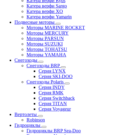
Катера верфи Ryds
Катера верфи Sargo
Катера верфи XO
Катера верфи Yamarin
Подвесные моторы
Моторы MARINE ROCKET
Моторы MERCURY
Моторы PARSUN
Моторы SUZUKI
Моторы TOHATSU
Моторы YAMAHA
Снегоходы
Снегоходы BRP
Серия LYNX
Серия SKI-DOO
Снегоходы Polaris
Серия INDY
Серия RMK
Серия Switchback
Серия TITAN
Серия Voyageur
Вертолеты
Robinson
Гидроциклы
Гидроциклы BRP Sea-Doo