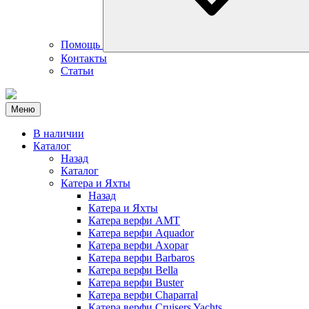
Помощь
Контакты
Статьи
Меню
В наличии
Каталог
Назад
Каталог
Катера и Яхты
Назад
Катера и Яхты
Катера верфи AMT
Катера верфи Aquador
Катера верфи Axopar
Катера верфи Barbaros
Катера верфи Bella
Катера верфи Buster
Катера верфи Chaparral
Катера верфи Cruisers Yachts