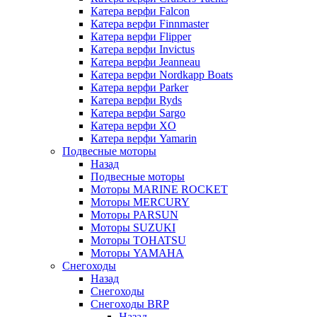
Катера верфи Falcon
Катера верфи Finnmaster
Катера верфи Flipper
Катера верфи Invictus
Катера верфи Jeanneau
Катера верфи Nordkapp Boats
Катера верфи Parker
Катера верфи Ryds
Катера верфи Sargo
Катера верфи XO
Катера верфи Yamarin
Подвесные моторы
Назад
Подвесные моторы
Моторы MARINE ROCKET
Моторы MERCURY
Моторы PARSUN
Моторы SUZUKI
Моторы TOHATSU
Моторы YAMAHA
Снегоходы
Назад
Снегоходы
Снегоходы BRP
Назад