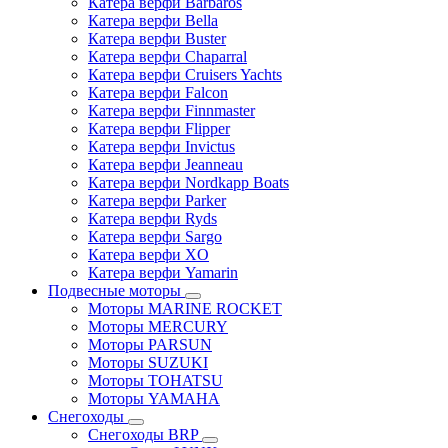
Катера верфи Barbaros
Катера верфи Bella
Катера верфи Buster
Катера верфи Chaparral
Катера верфи Cruisers Yachts
Катера верфи Falcon
Катера верфи Finnmaster
Катера верфи Flipper
Катера верфи Invictus
Катера верфи Jeanneau
Катера верфи Nordkapp Boats
Катера верфи Parker
Катера верфи Ryds
Катера верфи Sargo
Катера верфи XO
Катера верфи Yamarin
Подвесные моторы
Моторы MARINE ROCKET
Моторы MERCURY
Моторы PARSUN
Моторы SUZUKI
Моторы TOHATSU
Моторы YAMAHA
Снегоходы
Снегоходы BRP