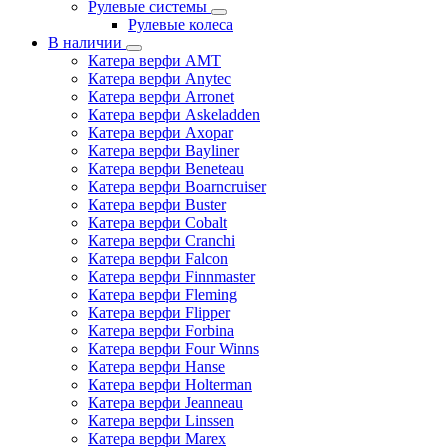
Рулевые системы
Рулевые колеса
В наличии
Катера верфи AMT
Катера верфи Anytec
Катера верфи Arronet
Катера верфи Askeladden
Катера верфи Axopar
Катера верфи Bayliner
Катера верфи Beneteau
Катера верфи Boarncruiser
Катера верфи Buster
Катера верфи Cobalt
Катера верфи Cranchi
Катера верфи Falcon
Катера верфи Finnmaster
Катера верфи Fleming
Катера верфи Flipper
Катера верфи Forbina
Катера верфи Four Winns
Катера верфи Hanse
Катера верфи Holterman
Катера верфи Jeanneau
Катера верфи Linssen
Катера верфи Marex