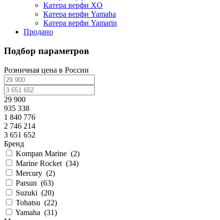
Катера верфи XO
Катера верфи Yamaha
Катера верфи Yamarin
Продано
Подбор параметров
Розничная цена в России
29 900
935 338
1 840 776
2 746 214
3 651 652
Бренд
Kompan Marine
(
2
)
Marine Rocket
(
34
)
Mercury
(
2
)
Parsun
(
63
)
Suzuki
(
20
)
Tohatsu
(
22
)
Yamaha
(
31
)