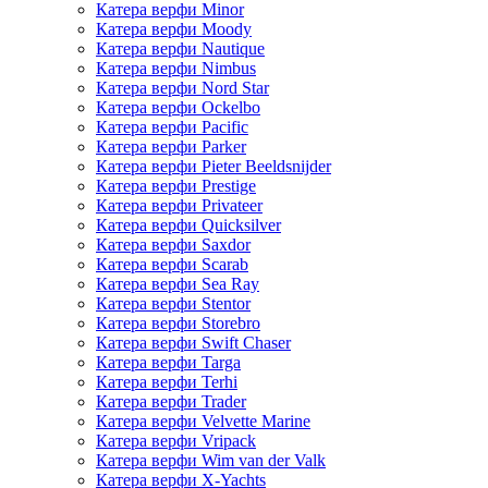
Катера верфи Minor
Катера верфи Moody
Катера верфи Nautique
Катера верфи Nimbus
Катера верфи Nord Star
Катера верфи Ockelbo
Катера верфи Pacific
Катера верфи Parker
Катера верфи Pieter Beeldsnijder
Катера верфи Prestige
Катера верфи Privateer
Катера верфи Quicksilver
Катера верфи Saxdor
Катера верфи Scarab
Катера верфи Sea Ray
Катера верфи Stentor
Катера верфи Storebro
Катера верфи Swift Chaser
Катера верфи Targa
Катера верфи Terhi
Катера верфи Trader
Катера верфи Velvette Marine
Катера верфи Vripack
Катера верфи Wim van der Valk
Катера верфи X-Yachts