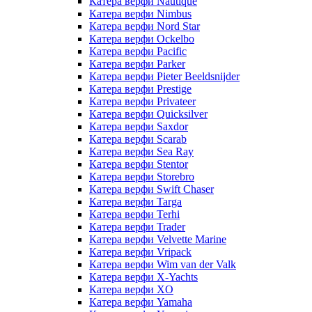
Катера верфи Nautique
Катера верфи Nimbus
Катера верфи Nord Star
Катера верфи Ockelbo
Катера верфи Pacific
Катера верфи Parker
Катера верфи Pieter Beeldsnijder
Катера верфи Prestige
Катера верфи Privateer
Катера верфи Quicksilver
Катера верфи Saxdor
Катера верфи Scarab
Катера верфи Sea Ray
Катера верфи Stentor
Катера верфи Storebro
Катера верфи Swift Chaser
Катера верфи Targa
Катера верфи Terhi
Катера верфи Trader
Катера верфи Velvette Marine
Катера верфи Vripack
Катера верфи Wim van der Valk
Катера верфи X-Yachts
Катера верфи XO
Катера верфи Yamaha