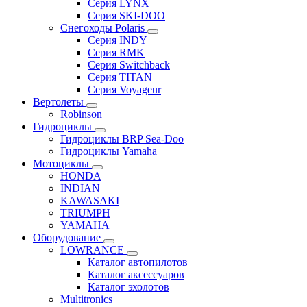
Серия LYNX
Серия SKI-DOO
Снегоходы Polaris
Серия INDY
Серия RMK
Серия Switchback
Серия TITAN
Серия Voyageur
Вертолеты
Robinson
Гидроциклы
Гидроциклы BRP Sea-Doo
Гидроциклы Yamaha
Мотоциклы
HONDA
INDIAN
KAWASAKI
TRIUMPH
YAMAHA
Оборудование
LOWRANCE
Каталог автопилотов
Каталог аксессуаров
Каталог эхолотов
Multitronics