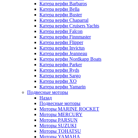
Катера верфи Barbaros
Катера верфи Bella
Катера верфи Buster
Катера верфи Chaparral
Катера верфи Cruisers Yachts
Катера верфи Falcon
Катера верфи Finnmaster
Катера верфи Flipper
Катера верфи Invictus
Катера верфи Jeanneau
Катера верфи Nordkapp Boats
Катера верфи Parker
Катера верфи Ryds
Катера верфи Sargo
Катера верфи XO
Катера верфи Yamarin
Подвесные моторы
Назад
Подвесные моторы
Моторы MARINE ROCKET
Моторы MERCURY
Моторы PARSUN
Моторы SUZUKI
Моторы TOHATSU
Моторы YAMAHA