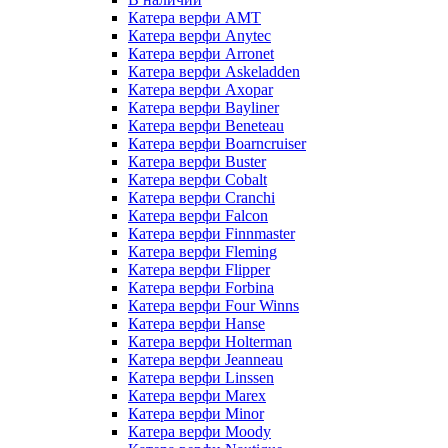
Катера верфи AMT
Катера верфи Anytec
Катера верфи Arronet
Катера верфи Askeladden
Катера верфи Axopar
Катера верфи Bayliner
Катера верфи Beneteau
Катера верфи Boarncruiser
Катера верфи Buster
Катера верфи Cobalt
Катера верфи Cranchi
Катера верфи Falcon
Катера верфи Finnmaster
Катера верфи Fleming
Катера верфи Flipper
Катера верфи Forbina
Катера верфи Four Winns
Катера верфи Hanse
Катера верфи Holterman
Катера верфи Jeanneau
Катера верфи Linssen
Катера верфи Marex
Катера верфи Minor
Катера верфи Moody