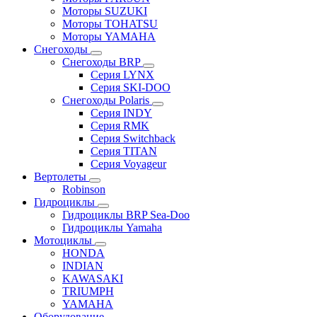
Моторы SUZUKI
Моторы TOHATSU
Моторы YAMAHA
Снегоходы
Снегоходы BRP
Серия LYNX
Серия SKI-DOO
Снегоходы Polaris
Серия INDY
Серия RMK
Серия Switchback
Серия TITAN
Серия Voyageur
Вертолеты
Robinson
Гидроциклы
Гидроциклы BRP Sea-Doo
Гидроциклы Yamaha
Мотоциклы
HONDA
INDIAN
KAWASAKI
TRIUMPH
YAMAHA
Оборудование