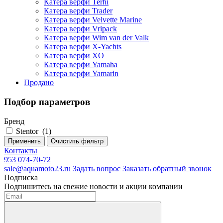
Катера верфи Terhi
Катера верфи Trader
Катера верфи Velvette Marine
Катера верфи Vripack
Катера верфи Wim van der Valk
Катера верфи X-Yachts
Катера верфи XO
Катера верфи Yamaha
Катера верфи Yamarin
Продано
Подбор параметров
Бренд
Stentor
(
1
)
Применить
Очистить фильтр
Контакты
953 074-70-72
sale@aquamoto23.ru
Задать вопрос
Заказать обратный звонок
Подписка
Подпишитесь на свежие новости и акции компании