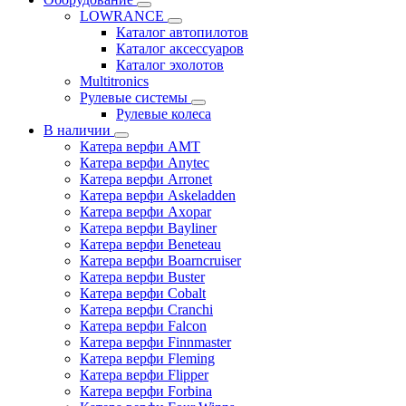
LOWRANCE
Каталог автопилотов
Каталог аксессуаров
Каталог эхолотов
Multitronics
Рулевые системы
Рулевые колеса
В наличии
Катера верфи AMT
Катера верфи Anytec
Катера верфи Arronet
Катера верфи Askeladden
Катера верфи Axopar
Катера верфи Bayliner
Катера верфи Beneteau
Катера верфи Boarncruiser
Катера верфи Buster
Катера верфи Cobalt
Катера верфи Cranchi
Катера верфи Falcon
Катера верфи Finnmaster
Катера верфи Fleming
Катера верфи Flipper
Катера верфи Forbina