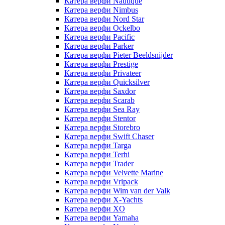
Катера верфи Nautique
Катера верфи Nimbus
Катера верфи Nord Star
Катера верфи Ockelbo
Катера верфи Pacific
Катера верфи Parker
Катера верфи Pieter Beeldsnijder
Катера верфи Prestige
Катера верфи Privateer
Катера верфи Quicksilver
Катера верфи Saxdor
Катера верфи Scarab
Катера верфи Sea Ray
Катера верфи Stentor
Катера верфи Storebro
Катера верфи Swift Chaser
Катера верфи Targa
Катера верфи Terhi
Катера верфи Trader
Катера верфи Velvette Marine
Катера верфи Vripack
Катера верфи Wim van der Valk
Катера верфи X-Yachts
Катера верфи XO
Катера верфи Yamaha