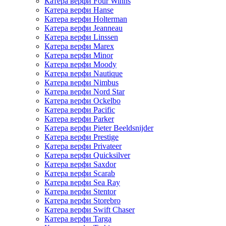
Катера верфи Four Winns
Катера верфи Hanse
Катера верфи Holterman
Катера верфи Jeanneau
Катера верфи Linssen
Катера верфи Marex
Катера верфи Minor
Катера верфи Moody
Катера верфи Nautique
Катера верфи Nimbus
Катера верфи Nord Star
Катера верфи Ockelbo
Катера верфи Pacific
Катера верфи Parker
Катера верфи Pieter Beeldsnijder
Катера верфи Prestige
Катера верфи Privateer
Катера верфи Quicksilver
Катера верфи Saxdor
Катера верфи Scarab
Катера верфи Sea Ray
Катера верфи Stentor
Катера верфи Storebro
Катера верфи Swift Chaser
Катера верфи Targa