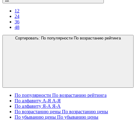
12
12
24
36
48
Сортировать:
По популярности
По возрастанию рейтинга
По популярности
По возрастанию рейтинга
По алфавиту А-Я
А-Я
По алфавиту Я-А
Я-А
По возрастанию цены
По возрастанию цены
По убыванию цены
По убыванию цены