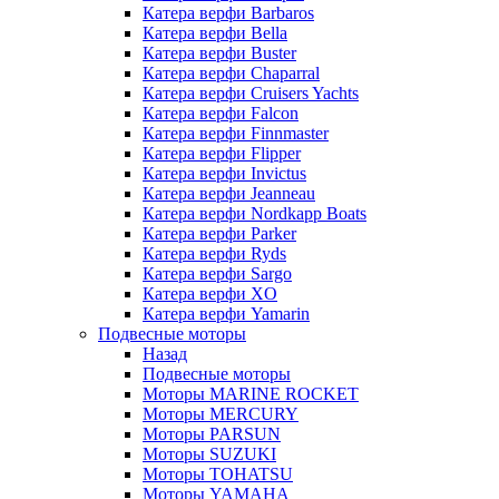
Катера верфи Barbaros
Катера верфи Bella
Катера верфи Buster
Катера верфи Chaparral
Катера верфи Cruisers Yachts
Катера верфи Falcon
Катера верфи Finnmaster
Катера верфи Flipper
Катера верфи Invictus
Катера верфи Jeanneau
Катера верфи Nordkapp Boats
Катера верфи Parker
Катера верфи Ryds
Катера верфи Sargo
Катера верфи XO
Катера верфи Yamarin
Подвесные моторы
Назад
Подвесные моторы
Моторы MARINE ROCKET
Моторы MERCURY
Моторы PARSUN
Моторы SUZUKI
Моторы TOHATSU
Моторы YAMAHA