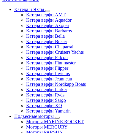
Катера и Яхты
Катера верфи AMT
Катера верфи Aquador
Катера верфи Axopar
Катера верфи Barbaros
Катера верфи Bella
Катера верфи Buster
Катера верфи Chaparral
Катера верфи Cruisers Yachts
Катера верфи Falcon
Катера верфи Finnmaster
Катера верфи Flipper
Катера верфи Invictus
Катера верфи Jeanneau
Катера верфи Nordkapp Boats
Катера верфи Parker
Катера верфи Ryds
Катера верфи Sargo
Катера верфи XO
Катера верфи Yamarin
Подвесные моторы
Моторы MARINE ROCKET
Моторы MERCURY
Моторы PARSUN