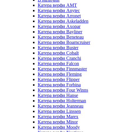
Катера верфи AMT
Катера верфи Anytec
Катера верфи Arronet
Катера верфи Askeladden
Катера верфи Axopar
Катера верфи Bayliner
Катера верфи Beneteau
Катера верфи Boarncruiser
Катера верфи Buster
Катера верфи Cobalt
Катера верфи Cranchi
Катера верфи Falcon
Катера верфи Finnmaster
Катера верфи Fleming
Катера верфи Flipper
Катера верфи Forbina
Катера верфи Four Winns
Катера верфи Hanse
Катера верфи Holterman
Катера верфи Jeanneau
Катера верфи Linssen
Катера верфи Marex
Катера верфи Minor
Катера верфи Moody