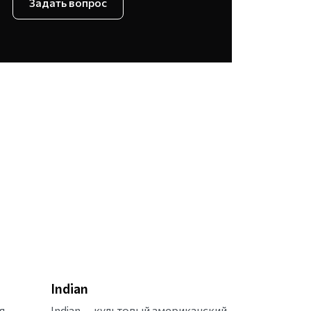
Задать вопрос
Indian
я
Indian — культовый американский