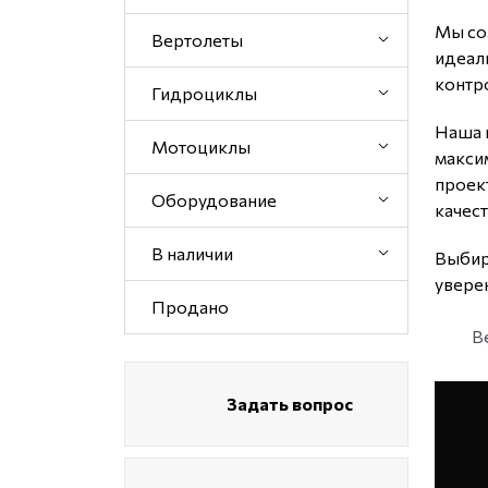
Мы со
Вертолеты
идеал
контр
Гидроциклы
Наша 
Мотоциклы
макси
проект
Оборудование
качес
В наличии
Выбир
увере
Продано
В
Задать вопрос