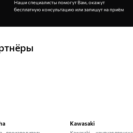
Наши специалисты помогут Вам, окажут
бесплатную консультацию или запишут на приём
ртнёры
ha
Kawasaki
a - производитель
Kawasaki — крупная японска