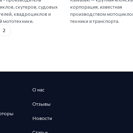
иклов, скутеров, судовых
корпорация, известная
телей, квадроциклов и
производством мотоцикло
й мототехники.
техники и транспорта.
2
О нас
Отзывы
оторы
Новости
Статьи