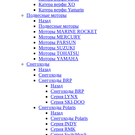
Катера верфи XO
Катера верфи Yamarin
Подвесные моторы
Назад
Подвесные моторы
Моторы MARINE ROCKET
Моторы MERCURY
Моторы PARSUN
Моторы SUZUKI
Моторы TOHATSU
Моторы YAMAHA
Снегоходы
Назад
Снегоходы
Снегоходы BRP
Назад
Снегоходы BRP
Серия LYNX
Серия SKI-DOO
Снегоходы Polaris
Назад
Снегоходы Polaris
Серия INDY
Серия RMK
Серия Switchback