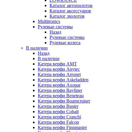
LOWRANCE
Каталог автопилотов
Каталог аксессуаров
Каталог эхолотов
Multitronics
Рулевые системы
Назад
Рулевые системы
Рулевые колеса
В наличии
Назад
В наличии
Катера верфи AMT
Катера верфи Anytec
Катера верфи Arronet
Катера верфи Askeladden
Катера верфи Axopar
Катера верфи Bayliner
Катера верфи Beneteau
Катера верфи Boarncruiser
Катера верфи Buster
Катера верфи Cobalt
Катера верфи Cranchi
Катера верфи Falcon
Катера верфи Finnmaster