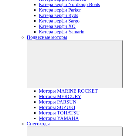
Катера верфи Nordkapp Boats
Катера верфи Parker
Катера верфи Ryds
Катера верфи Sargo
Катера верфи XO
Катера верфи Yamarin
Подвесные моторы
Моторы MARINE ROCKET
Моторы MERCURY
Моторы PARSUN
Моторы SUZUKI
Моторы TOHATSU
Моторы YAMAHA
Снегоходы