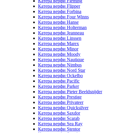
Катера верфи Fleming
Катера верфи Flipper
Катера верфи Forbina
Катера верфи Four Winns
Катера верфи Hanse
Катера верфи Holterman
Катера верфи Jeanneau
Катера верфи Linssen
Катера верфи Marex
Катера верфи Minor
Катера верфи Moody
Катера верфи Nautique
Катера верфи Nimbus
Катера верфи Nord Star
Катера верфи Ockelbo
Катера верфи Pacific
Катера верфи Parker
Катера верфи Pieter Beeldsnijder
Катера верфи Prestige
Катера верфи Privateer
Катера верфи Quicksilver
Катера верфи Saxdor
Катера верфи Scarab
Катера верфи Sea Ray
Катера верфи Stentor