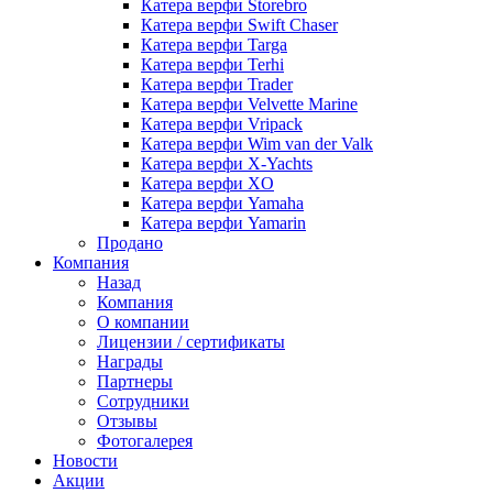
Катера верфи Storebro
Катера верфи Swift Chaser
Катера верфи Targa
Катера верфи Terhi
Катера верфи Trader
Катера верфи Velvette Marine
Катера верфи Vripack
Катера верфи Wim van der Valk
Катера верфи X-Yachts
Катера верфи XO
Катера верфи Yamaha
Катера верфи Yamarin
Продано
Компания
Назад
Компания
О компании
Лицензии / сертификаты
Награды
Партнеры
Сотрудники
Отзывы
Фотогалерея
Новости
Акции