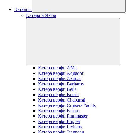
Каталог
Катера и Яхты
Катера верфи AMT
Катера верфи Aquador
Катера верфи Axopar
Катера верфи Barbaros
Катера верфи Bella
Катера верфи Buster
Катера верфи Chaparral
Катера верфи Cruisers Yachts
Катера верфи Falcon
Катера верфи Finnmaster
Катера верфи Flipper
Катера верфи Invictus
Катера верфи Jeanneau