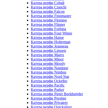
Катера верфи Cobalt
Катера верфи Cranchi
Катера верфи Falcon
Катера верфи Finnmaster
Катера верфи Fleming
Катера верфи Flipper
Катера верфи Forbina
Катера верфи Four Winns
Катера верфи Hanse
Катера верфи Holterman
Катера верфи Jeanneau
Катера верфи Linssen
Катера верфи Marex
Катера верфи Minor
Катера верфи Moody
Катера верфи Nautique
Катера верфи Nimbus
Катера верфи Nord Star
Катера верфи Ockelbo
Катера верфи Pacific
Катера верфи Parker
Катера верфи Pieter Beeldsnijder
Катера верфи Prestige
Катера верфи Privateer
Катера верфи Quicksilver