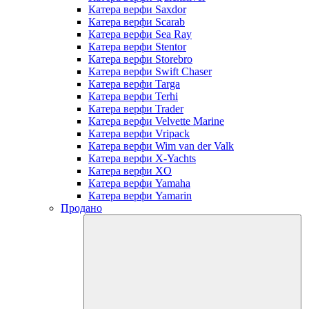
Катера верфи Saxdor
Катера верфи Scarab
Катера верфи Sea Ray
Катера верфи Stentor
Катера верфи Storebro
Катера верфи Swift Chaser
Катера верфи Targa
Катера верфи Terhi
Катера верфи Trader
Катера верфи Velvette Marine
Катера верфи Vripack
Катера верфи Wim van der Valk
Катера верфи X-Yachts
Катера верфи XO
Катера верфи Yamaha
Катера верфи Yamarin
Продано