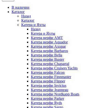
В наличии
Каталог
Назад
Каталог
Катера и Яхты
Назад
Катера и Яхты
Катера верфи AMT
Катера верфи Aquador
Катера верфи Axopar
Катера верфи Barbaros
Катера верфи Bella
Катера верфи Buster
Катера верфи Chaparral
Катера верфи Cruisers Yachts
Катера верфи Falcon
Катера верфи Finnmaster
Катера верфи Flipper
Катера верфи Invictus
Катера верфи Jeanneau
Катера верфи Nordkapp Boats
Катера верфи Parker
Катера верфи Ryds
Катера верфи Sargo