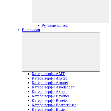
Рулевые колеса
В наличии
Катера верфи AMT
Катера верфи Anytec
Катера верфи Arronet
Катера верфи Askeladden
Катера верфи Axopar
Катера верфи Bayliner
Катера верфи Beneteau
Катера верфи Boarncruiser
Катера верфи Buster