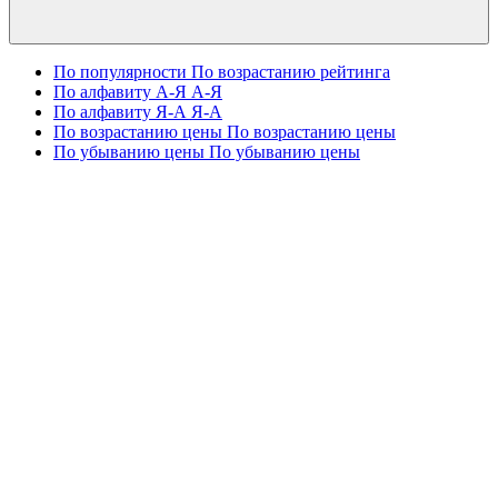
По популярности
По возрастанию рейтинга
По алфавиту А-Я
А-Я
По алфавиту Я-А
Я-А
По возрастанию цены
По возрастанию цены
По убыванию цены
По убыванию цены