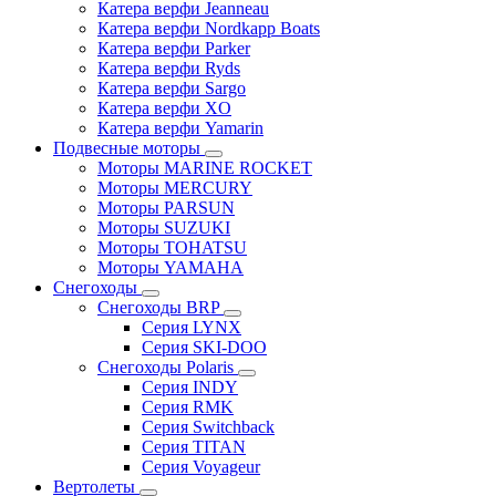
Катера верфи Jeanneau
Катера верфи Nordkapp Boats
Катера верфи Parker
Катера верфи Ryds
Катера верфи Sargo
Катера верфи XO
Катера верфи Yamarin
Подвесные моторы
Моторы MARINE ROCKET
Моторы MERCURY
Моторы PARSUN
Моторы SUZUKI
Моторы TOHATSU
Моторы YAMAHA
Снегоходы
Снегоходы BRP
Серия LYNX
Серия SKI-DOO
Снегоходы Polaris
Серия INDY
Серия RMK
Серия Switchback
Серия TITAN
Серия Voyageur
Вертолеты