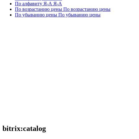
По алфавиту Я-А
Я-А
По возрастанию цены
По возрастанию цены
По убыванию цены
По убыванию цены
bitrix:catalog