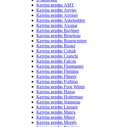
Катера верфи AMT
Катера верфи Anytec
Катера верфи Arronet
Катера верфи Askeladden
Катера верфи Axopar
Катера верфи Bayliner
Катера верфи Beneteau
Катера верфи Boarncruiser
Катера верфи Buster
Катера верфи Cobalt
Катера верфи Cranchi
Катера верфи Falcon
Катера верфи Finnmaster
Катера верфи Fleming
Катера верфи Flipper
Катера верфи Forbina
Катера верфи Four Winns
Катера верфи Hanse
Катера верфи Holterman
Катера верфи Jeanneau
Катера верфи Linssen
Катера верфи Marex
Катера верфи Minor
Катера верфи Moody