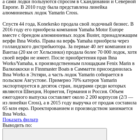
а сами лодки пользуются спросом в Скандинавии и Северной
Европе. В 2010 году была представлена линейка
алюминиевых лодок Yamarin Cross.
Спустя 44 года, Konekesko продала свой лодочный бизнес. В
2016 году его приобрела компания Yamaha Motor Europe
вместе с брендом алюминиевых лодок Buster, принадлежащим
верфи Ihna Works. Права на верфь Yamaha приобрела через
голландского дистрибьютора. За первые 40 лет компания из
Вантаа (20 км от Хельсинки) продала более 70 000 лодок, хотя
своей верфи не имеет. После приобретения прав Ihna
Works/Yamaha, к производственным площадкам Fenix Marin в
Валкеакоски и Finnmaster Boats в Самматти присоединилась
Ihna Works в Эхтяри, а часть лодок Yamarin собирается в
польском Августове. Примерно 70% катеров Yamarin
экспортируется в десяток стран, лидерами среди которых
являются Швеция, Норвегия, Германия и Россия. Объем
ежегодного выпуска составляет около 2 200 корпусов (2/3 —
из линейки Cross), а в 2015 году выручка от продаж составила
65 млн евро. Проектированием и производством занимается
Ihna Works.
Показать фильтр
Выводить по: