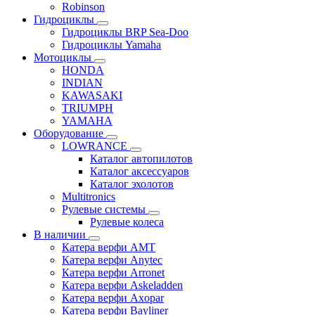
Robinson
Гидроциклы
Гидроциклы BRP Sea-Doo
Гидроциклы Yamaha
Мотоциклы
HONDA
INDIAN
KAWASAKI
TRIUMPH
YAMAHA
Оборудование
LOWRANCE
Каталог автопилотов
Каталог аксессуаров
Каталог эхолотов
Multitronics
Рулевые системы
Рулевые колеса
В наличии
Катера верфи AMT
Катера верфи Anytec
Катера верфи Arronet
Катера верфи Askeladden
Катера верфи Axopar
Катера верфи Bayliner