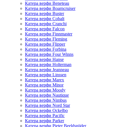
Катера верфи Beneteau
Катера верфи Boarncruiser
Катера верфи Buster
Катера верфи Cobalt
Катера верфи Cranchi
Катера верфи Falcon
Катера верфи Finnmaster
Катера верфи Fleming
Катера верфи Flipper
Катера верфи Forbina
Катера верфи Four Winns
Катера верфи Hanse
Катера верфи Holterman
Катера верфи Jeanneau
Катера верфи Linssen
Катера верфи Marex
Катера верфи Minor
Катера верфи Moody
Катера верфи Nautique
Катера верфи Nimbus
Катера верфи Nord Star
Катера верфи Ockelbo
Катера верфи Pacific
Катера верфи Parker
Катера верфи Pieter Beeldsnijder