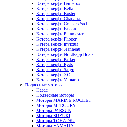
Катера верфи Barbaros
Катера верфи Bella
Катера верфи Buster
Катера верфи Chaparral
Катера верфи Cruisers Yachts
Катера верфи Falcon
Катера верфи Finnmaster
Катера верфи Flipper
Катера верфи Invictus
Катера верфи Jeanneau
Катера верфи Nordkapp Boats
Катера верфи Parker
Катера верфи Ryds
Катера верфи Sargo
Катера верфи XO
Катера верфи Yamarin
Подвесные моторы
Назад
Подвесные моторы
Моторы MARINE ROCKET
Моторы MERCURY
Моторы PARSUN
Моторы SUZUKI
Моторы TOHATSU
Моторы YAMAHA