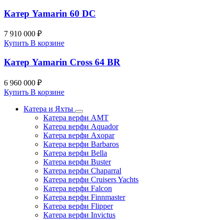
Катер Yamarin 60 DC
7 910 000 ₽
Купить
В корзине
Катер Yamarin Cross 64 BR
6 960 000 ₽
Купить
В корзине
Катера и Яхты
Катера верфи AMT
Катера верфи Aquador
Катера верфи Axopar
Катера верфи Barbaros
Катера верфи Bella
Катера верфи Buster
Катера верфи Chaparral
Катера верфи Cruisers Yachts
Катера верфи Falcon
Катера верфи Finnmaster
Катера верфи Flipper
Катера верфи Invictus