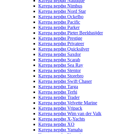
Катера верфи Nautique
Катера верфи Nimbus
Катера верфи Nord Star
Катера верфи Ockelbo
Катера верфи Pacific
Катера верфи Parker
Катера верфи Pieter Beeldsnijder
Катера верфи Prestige
Катера верфи Privateer
Катера верфи Quicksilver
Катера верфи Saxdor
Катера верфи Scarab
Катера верфи Sea Ray
Катера верфи Stentor
Катера верфи Storebro
Катера верфи Swift Chaser
Катера верфи Targa
Катера верфи Terhi
Катера верфи Trader
Катера верфи Velvette Marine
Катера верфи Vripack
Катера верфи Wim van der Valk
Катера верфи X-Yachts
Катера верфи XO
Катера верфи Yamaha