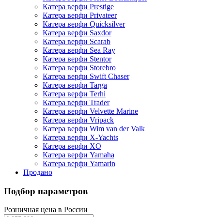
Катера верфи Prestige
Катера верфи Privateer
Катера верфи Quicksilver
Катера верфи Saxdor
Катера верфи Scarab
Катера верфи Sea Ray
Катера верфи Stentor
Катера верфи Storebro
Катера верфи Swift Chaser
Катера верфи Targa
Катера верфи Terhi
Катера верфи Trader
Катера верфи Velvette Marine
Катера верфи Vripack
Катера верфи Wim van der Valk
Катера верфи X-Yachts
Катера верфи XO
Катера верфи Yamaha
Катера верфи Yamarin
Продано
Подбор параметров
Розничная цена в России