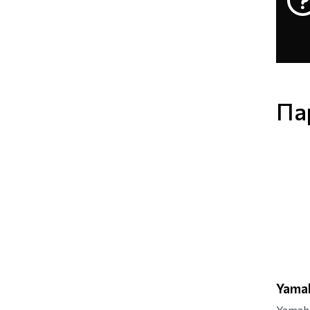
Па
Yama
Yamah