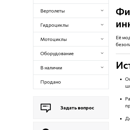
Фи
Вертолеты
ин
Гидроциклы
Её мо
Мотоциклы
безоп
Оборудование
Ис
В наличии
Ос
Продано
ш
Ра
пр
Задать вопрос
Д