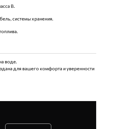
асса B.
ель, системы хранения.
топлива.
на воде.
оздана для вашего комфорта и уверенности