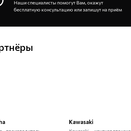
Наши специалисты помогут Вам, окажут
бесплатную консультацию или запишут на приём
ртнёры
ha
Kawasaki
a - производитель
Kawasaki — крупная японска