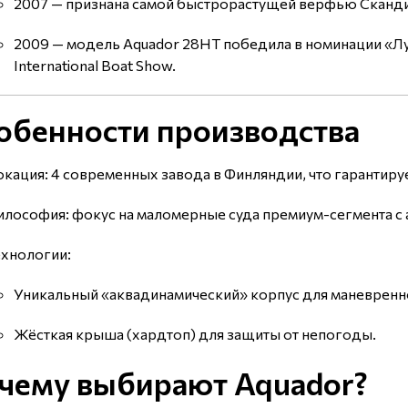
2007 — признана самой быстрорастущей верфью Сканд
2009 — модель Aquador 28HT победила в номинации «Лу
International Boat Show.
обенности производства
кация: 4 современных завода в Финляндии, что гарантируе
лософия: фокус на маломерные суда премиум-сегмента с а
ехнологии:
Уникальный «аквадинамический» корпус для маневренно
Жёсткая крыша (хардтоп) для защиты от непогоды.
чему выбирают Aquador?