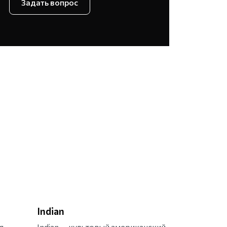
Задать вопрос
Indian
я
Indian — культовый американский