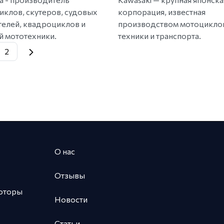
иклов, скутеров, судовых
корпорация, известная
телей, квадроциклов и
производством мотоцикло
й мототехники.
техники и транспорта.
2
О нас
Отзывы
оторы
Новости
Статьи