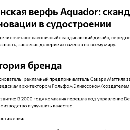
нская верфь Aquador: сканд
новации в судостроении
дели сочетают лаконичный скандинавский дизайн, перед
асность, завоевав доверие яхтсменов по всему миру.
тория бренда
нователь: рекламный предприниматель Сакари Маттила за
ведским архитектором Рольфом Элиассоном (создателем л
звитие: В 2000 году компания перешла под управление Bel
оизводство и улучшить качество.
остижения: