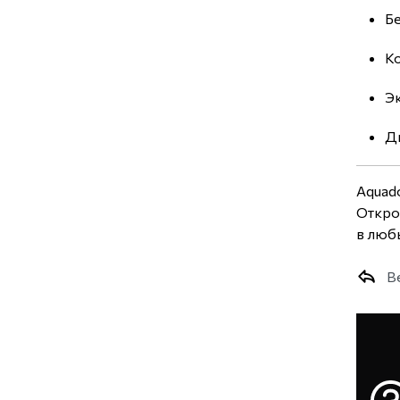
Бе
К
Эк
Ди
Aquado
Откро
в люб
В