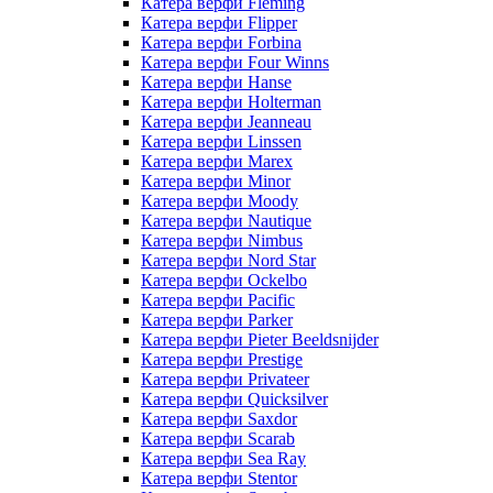
Катера верфи Fleming
Катера верфи Flipper
Катера верфи Forbina
Катера верфи Four Winns
Катера верфи Hanse
Катера верфи Holterman
Катера верфи Jeanneau
Катера верфи Linssen
Катера верфи Marex
Катера верфи Minor
Катера верфи Moody
Катера верфи Nautique
Катера верфи Nimbus
Катера верфи Nord Star
Катера верфи Ockelbo
Катера верфи Pacific
Катера верфи Parker
Катера верфи Pieter Beeldsnijder
Катера верфи Prestige
Катера верфи Privateer
Катера верфи Quicksilver
Катера верфи Saxdor
Катера верфи Scarab
Катера верфи Sea Ray
Катера верфи Stentor