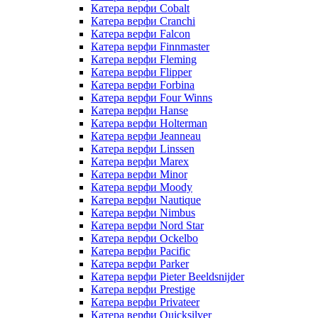
Катера верфи Cobalt
Катера верфи Cranchi
Катера верфи Falcon
Катера верфи Finnmaster
Катера верфи Fleming
Катера верфи Flipper
Катера верфи Forbina
Катера верфи Four Winns
Катера верфи Hanse
Катера верфи Holterman
Катера верфи Jeanneau
Катера верфи Linssen
Катера верфи Marex
Катера верфи Minor
Катера верфи Moody
Катера верфи Nautique
Катера верфи Nimbus
Катера верфи Nord Star
Катера верфи Ockelbo
Катера верфи Pacific
Катера верфи Parker
Катера верфи Pieter Beeldsnijder
Катера верфи Prestige
Катера верфи Privateer
Катера верфи Quicksilver