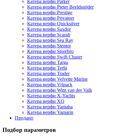
Катера верфи Parker
Катера верфи Pieter Beeldsnijder
Катера верфи Prestige
Катера верфи Privateer
Катера верфи Quicksilver
Катера верфи Saxdor
Катера верфи Scarab
Катера верфи Sea Ray
Катера верфи Stentor
Катера верфи Storebro
Катера верфи Swift Chaser
Катера верфи Targa
Катера верфи Terhi
Катера верфи Trader
Катера верфи Velvette Marine
Катера верфи Vripack
Катера верфи Wim van der Valk
Катера верфи X-Yachts
Катера верфи XO
Катера верфи Yamaha
Катера верфи Yamarin
Продано
Подбор параметров