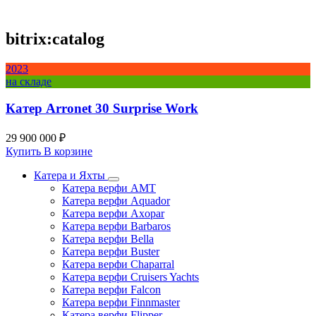
bitrix:catalog
2023
на складе
Катер Arronet 30 Surprise Work
29 900 000 ₽
Купить
В корзине
Катера и Яхты
Катера верфи AMT
Катера верфи Aquador
Катера верфи Axopar
Катера верфи Barbaros
Катера верфи Bella
Катера верфи Buster
Катера верфи Chaparral
Катера верфи Cruisers Yachts
Катера верфи Falcon
Катера верфи Finnmaster
Катера верфи Flipper