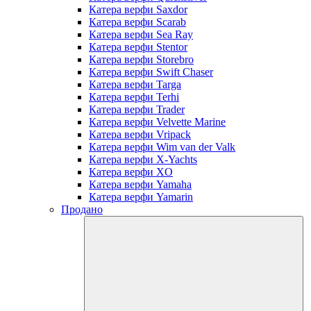
Катера верфи Saxdor
Катера верфи Scarab
Катера верфи Sea Ray
Катера верфи Stentor
Катера верфи Storebro
Катера верфи Swift Chaser
Катера верфи Targa
Катера верфи Terhi
Катера верфи Trader
Катера верфи Velvette Marine
Катера верфи Vripack
Катера верфи Wim van der Valk
Катера верфи X-Yachts
Катера верфи XO
Катера верфи Yamaha
Катера верфи Yamarin
Продано