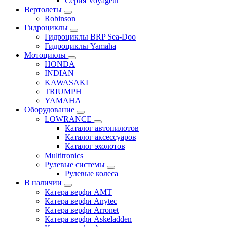
Серия Voyageur
Вертолеты
Robinson
Гидроциклы
Гидроциклы BRP Sea-Doo
Гидроциклы Yamaha
Мотоциклы
HONDA
INDIAN
KAWASAKI
TRIUMPH
YAMAHA
Оборудование
LOWRANCE
Каталог автопилотов
Каталог аксессуаров
Каталог эхолотов
Multitronics
Рулевые системы
Рулевые колеса
В наличии
Катера верфи AMT
Катера верфи Anytec
Катера верфи Arronet
Катера верфи Askeladden