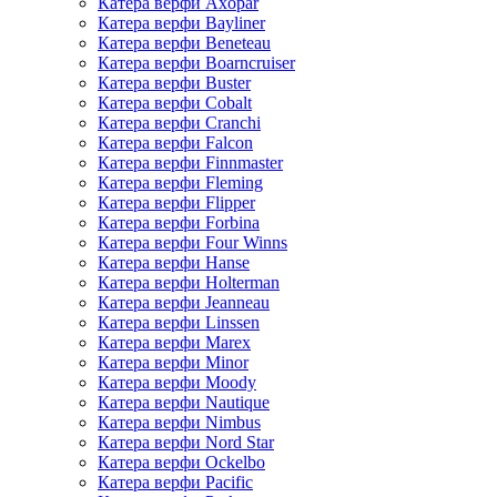
Катера верфи Axopar
Катера верфи Bayliner
Катера верфи Beneteau
Катера верфи Boarncruiser
Катера верфи Buster
Катера верфи Cobalt
Катера верфи Cranchi
Катера верфи Falcon
Катера верфи Finnmaster
Катера верфи Fleming
Катера верфи Flipper
Катера верфи Forbina
Катера верфи Four Winns
Катера верфи Hanse
Катера верфи Holterman
Катера верфи Jeanneau
Катера верфи Linssen
Катера верфи Marex
Катера верфи Minor
Катера верфи Moody
Катера верфи Nautique
Катера верфи Nimbus
Катера верфи Nord Star
Катера верфи Ockelbo
Катера верфи Pacific