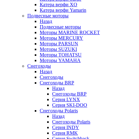
Катера верфи XO
Катера верфи Yamarin
Подвесные моторы
Назад
Подвесные моторы
Моторы MARINE ROCKET
Моторы MERCURY
Моторы PARSUN
Моторы SUZUKI
Моторы TOHATSU
Моторы YAMAHA
Снегоходы
Назад
Снегоходы
Снегоходы BRP
Назад
Снегоходы BRP
Серия LYNX
Серия SKI-DOO
Снегоходы Polaris
Назад
Снегоходы Polaris
Серия INDY
Серия RMK
Серия Switchback