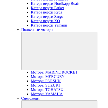
Катера верфи Nordkapp Boats
Катера верфи Parker
Катера верфи Ryds
Катера верфи Sargo
Катера верфи XO
Катера верфи Yamarin
Подвесные моторы
Моторы MARINE ROCKET
Моторы MERCURY
Моторы PARSUN
Моторы SUZUKI
Моторы TOHATSU
Моторы YAMAHA
Снегоходы