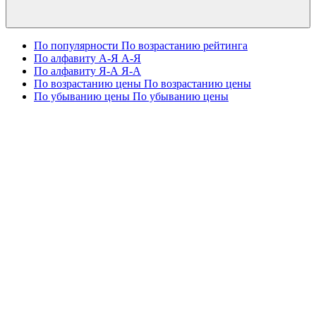
По популярности
По возрастанию рейтинга
По алфавиту А-Я
А-Я
По алфавиту Я-А
Я-А
По возрастанию цены
По возрастанию цены
По убыванию цены
По убыванию цены