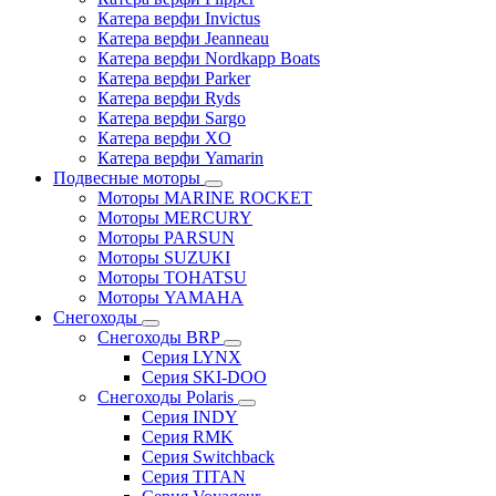
Катера верфи Invictus
Катера верфи Jeanneau
Катера верфи Nordkapp Boats
Катера верфи Parker
Катера верфи Ryds
Катера верфи Sargo
Катера верфи XO
Катера верфи Yamarin
Подвесные моторы
Моторы MARINE ROCKET
Моторы MERCURY
Моторы PARSUN
Моторы SUZUKI
Моторы TOHATSU
Моторы YAMAHA
Снегоходы
Снегоходы BRP
Серия LYNX
Серия SKI-DOO
Снегоходы Polaris
Серия INDY
Серия RMK
Серия Switchback
Серия TITAN