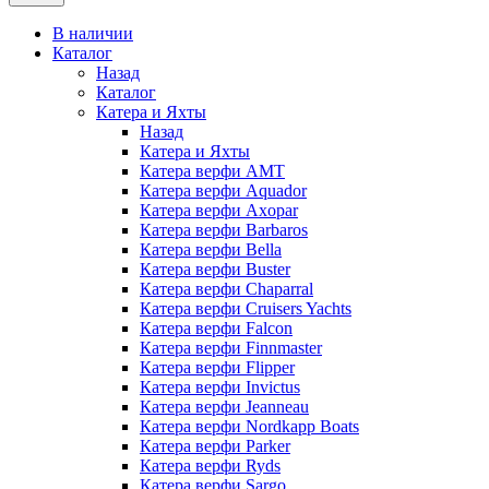
В наличии
Каталог
Назад
Каталог
Катера и Яхты
Назад
Катера и Яхты
Катера верфи AMT
Катера верфи Aquador
Катера верфи Axopar
Катера верфи Barbaros
Катера верфи Bella
Катера верфи Buster
Катера верфи Chaparral
Катера верфи Cruisers Yachts
Катера верфи Falcon
Катера верфи Finnmaster
Катера верфи Flipper
Катера верфи Invictus
Катера верфи Jeanneau
Катера верфи Nordkapp Boats
Катера верфи Parker
Катера верфи Ryds
Катера верфи Sargo