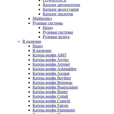
LOWRANCE
Каталог автопилотов
Каталог аксессуаров
Каталог эхолотов
Multitronics
Рулевые системы
Назад
Рулевые системы
Рулевые колеса
В наличии
Назад
В наличии
Катера верфи AMT
Катера верфи Anytec
Катера верфи Arronet
Катера верфи Askeladden
Катера верфи Axopar
Катера верфи Bayliner
Катера верфи Beneteau
Катера верфи Boarncruiser
Катера верфи Buster
Катера верфи Cobalt
Катера верфи Cranchi
Катера верфи Falcon
Катера верфи Finnmaster