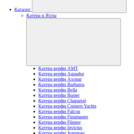
Каталог
Катера и Яхты
Катера верфи AMT
Катера верфи Aquador
Катера верфи Axopar
Катера верфи Barbaros
Катера верфи Bella
Катера верфи Buster
Катера верфи Chaparral
Катера верфи Cruisers Yachts
Катера верфи Falcon
Катера верфи Finnmaster
Катера верфи Flipper
Катера верфи Invictus
Катера верфи Jeanneau