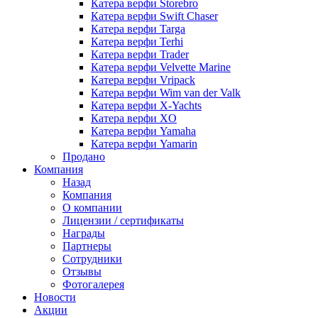
Катера верфи Storebro
Катера верфи Swift Chaser
Катера верфи Targa
Катера верфи Terhi
Катера верфи Trader
Катера верфи Velvette Marine
Катера верфи Vripack
Катера верфи Wim van der Valk
Катера верфи X-Yachts
Катера верфи XO
Катера верфи Yamaha
Катера верфи Yamarin
Продано
Компания
Назад
Компания
О компании
Лицензии / сертификаты
Награды
Партнеры
Сотрудники
Отзывы
Фотогалерея
Новости
Акции