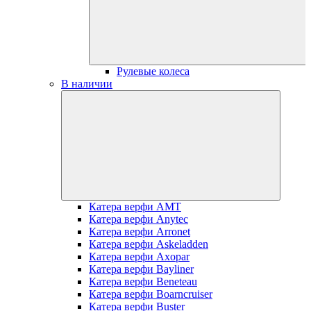
Рулевые колеса
В наличии
Катера верфи AMT
Катера верфи Anytec
Катера верфи Arronet
Катера верфи Askeladden
Катера верфи Axopar
Катера верфи Bayliner
Катера верфи Beneteau
Катера верфи Boarncruiser
Катера верфи Buster