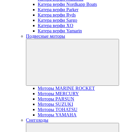
Катера верфи Nordkapp Boats
Катера верфи Parker
Катера верфи Ryds
Катера верфи Sargo
Катера верфи XO
Катера верфи Yamarin
Подвесные моторы
Моторы MARINE ROCKET
Моторы MERCURY
Моторы PARSUN
Моторы SUZUKI
Моторы TOHATSU
Моторы YAMAHA
Снегоходы