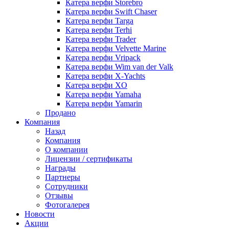
Катера верфи Storebro
Катера верфи Swift Chaser
Катера верфи Targa
Катера верфи Terhi
Катера верфи Trader
Катера верфи Velvette Marine
Катера верфи Vripack
Катера верфи Wim van der Valk
Катера верфи X-Yachts
Катера верфи XO
Катера верфи Yamaha
Катера верфи Yamarin
Продано
Компания
Назад
Компания
О компании
Лицензии / сертификаты
Награды
Партнеры
Сотрудники
Отзывы
Фотогалерея
Новости
Акции