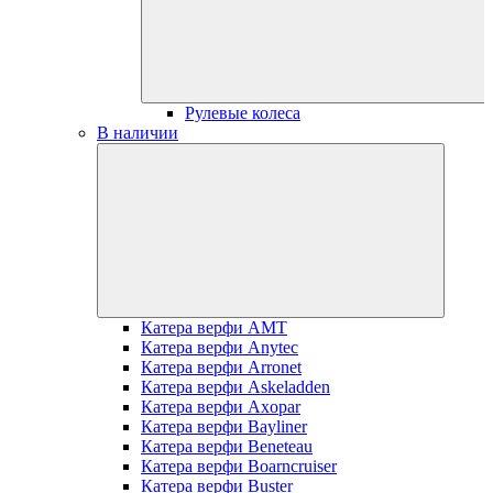
Рулевые колеса
В наличии
Катера верфи AMT
Катера верфи Anytec
Катера верфи Arronet
Катера верфи Askeladden
Катера верфи Axopar
Катера верфи Bayliner
Катера верфи Beneteau
Катера верфи Boarncruiser
Катера верфи Buster