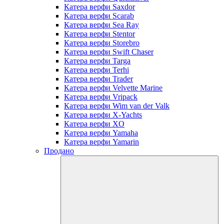
Катера верфи Saxdor
Катера верфи Scarab
Катера верфи Sea Ray
Катера верфи Stentor
Катера верфи Storebro
Катера верфи Swift Chaser
Катера верфи Targa
Катера верфи Terhi
Катера верфи Trader
Катера верфи Velvette Marine
Катера верфи Vripack
Катера верфи Wim van der Valk
Катера верфи X-Yachts
Катера верфи XO
Катера верфи Yamaha
Катера верфи Yamarin
Продано