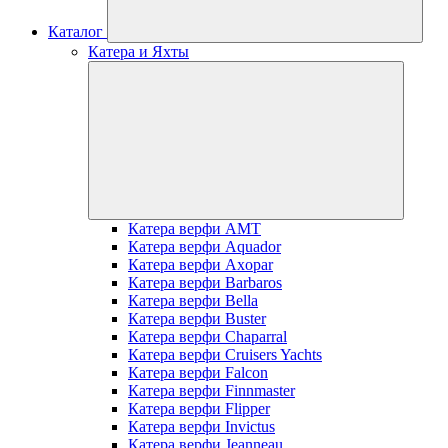
Каталог
Катера и Яхты
Катера верфи AMT
Катера верфи Aquador
Катера верфи Axopar
Катера верфи Barbaros
Катера верфи Bella
Катера верфи Buster
Катера верфи Chaparral
Катера верфи Cruisers Yachts
Катера верфи Falcon
Катера верфи Finnmaster
Катера верфи Flipper
Катера верфи Invictus
Катера верфи Jeanneau