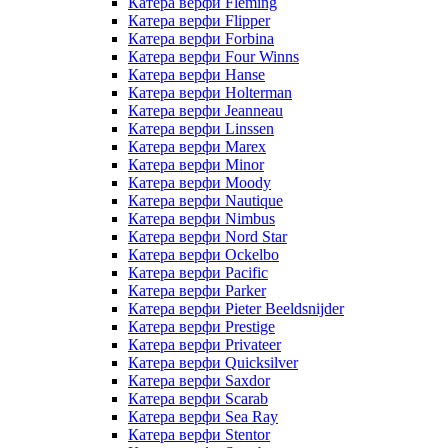
Катера верфи Fleming
Катера верфи Flipper
Катера верфи Forbina
Катера верфи Four Winns
Катера верфи Hanse
Катера верфи Holterman
Катера верфи Jeanneau
Катера верфи Linssen
Катера верфи Marex
Катера верфи Minor
Катера верфи Moody
Катера верфи Nautique
Катера верфи Nimbus
Катера верфи Nord Star
Катера верфи Ockelbo
Катера верфи Pacific
Катера верфи Parker
Катера верфи Pieter Beeldsnijder
Катера верфи Prestige
Катера верфи Privateer
Катера верфи Quicksilver
Катера верфи Saxdor
Катера верфи Scarab
Катера верфи Sea Ray
Катера верфи Stentor