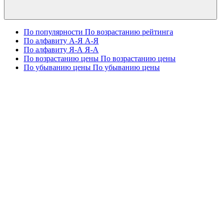
По популярности
По возрастанию рейтинга
По алфавиту А-Я
А-Я
По алфавиту Я-А
Я-А
По возрастанию цены
По возрастанию цены
По убыванию цены
По убыванию цены