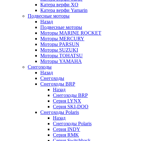
Катера верфи XO
Катера верфи Yamarin
Подвесные моторы
Назад
Подвесные моторы
Моторы MARINE ROCKET
Моторы MERCURY
Моторы PARSUN
Моторы SUZUKI
Моторы TOHATSU
Моторы YAMAHA
Снегоходы
Назад
Снегоходы
Снегоходы BRP
Назад
Снегоходы BRP
Серия LYNX
Серия SKI-DOO
Снегоходы Polaris
Назад
Снегоходы Polaris
Серия INDY
Серия RMK
Серия Switchback