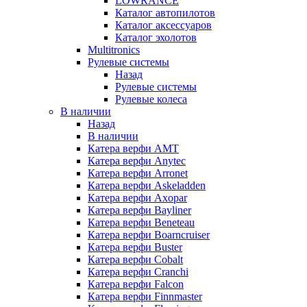
LOWRANCE
Каталог автопилотов
Каталог аксессуаров
Каталог эхолотов
Multitronics
Рулевые системы
Назад
Рулевые системы
Рулевые колеса
В наличии
Назад
В наличии
Катера верфи AMT
Катера верфи Anytec
Катера верфи Arronet
Катера верфи Askeladden
Катера верфи Axopar
Катера верфи Bayliner
Катера верфи Beneteau
Катера верфи Boarncruiser
Катера верфи Buster
Катера верфи Cobalt
Катера верфи Cranchi
Катера верфи Falcon
Катера верфи Finnmaster