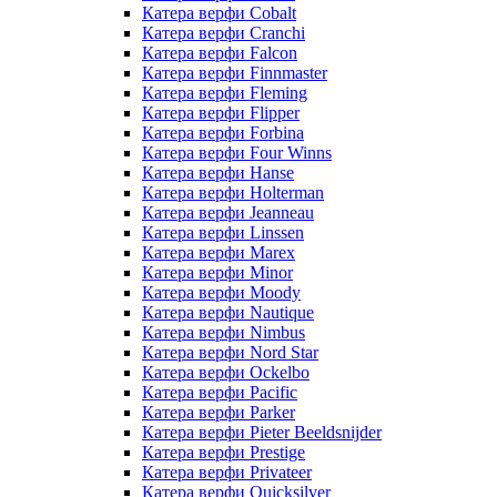
Катера верфи Cobalt
Катера верфи Cranchi
Катера верфи Falcon
Катера верфи Finnmaster
Катера верфи Fleming
Катера верфи Flipper
Катера верфи Forbina
Катера верфи Four Winns
Катера верфи Hanse
Катера верфи Holterman
Катера верфи Jeanneau
Катера верфи Linssen
Катера верфи Marex
Катера верфи Minor
Катера верфи Moody
Катера верфи Nautique
Катера верфи Nimbus
Катера верфи Nord Star
Катера верфи Ockelbo
Катера верфи Pacific
Катера верфи Parker
Катера верфи Pieter Beeldsnijder
Катера верфи Prestige
Катера верфи Privateer
Катера верфи Quicksilver