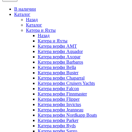
В наличии
Каталог
Назад
Каталог
Катера и Яхты
Назад
Катера и Яхты
Катера верфи AMT
Катера верфи Aquador
Катера верфи Axopar
Катера верфи Barbaros
Катера верфи Bella
Катера верфи Buster
Катера верфи Chaparral
Катера верфи Cruisers Yachts
Катера верфи Falcon
Катера верфи Finnmaster
Катера верфи Flipper
Катера верфи Invictus
Катера верфи Jeanneau
Катера верфи Nordkapp Boats
Катера верфи Parker
Катера верфи Ryds
Катера верфи Sargo