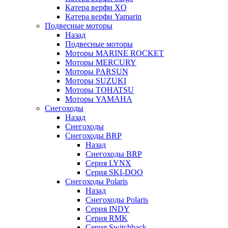
Катера верфи XO
Катера верфи Yamarin
Подвесные моторы
Назад
Подвесные моторы
Моторы MARINE ROCKET
Моторы MERCURY
Моторы PARSUN
Моторы SUZUKI
Моторы TOHATSU
Моторы YAMAHA
Снегоходы
Назад
Снегоходы
Снегоходы BRP
Назад
Снегоходы BRP
Серия LYNX
Серия SKI-DOO
Снегоходы Polaris
Назад
Снегоходы Polaris
Серия INDY
Серия RMK
Серия Switchback