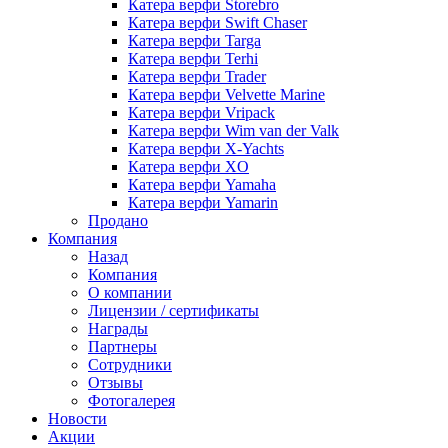
Катера верфи Storebro
Катера верфи Swift Chaser
Катера верфи Targa
Катера верфи Terhi
Катера верфи Trader
Катера верфи Velvette Marine
Катера верфи Vripack
Катера верфи Wim van der Valk
Катера верфи X-Yachts
Катера верфи XO
Катера верфи Yamaha
Катера верфи Yamarin
Продано
Компания
Назад
Компания
О компании
Лицензии / сертификаты
Награды
Партнеры
Сотрудники
Отзывы
Фотогалерея
Новости
Акции