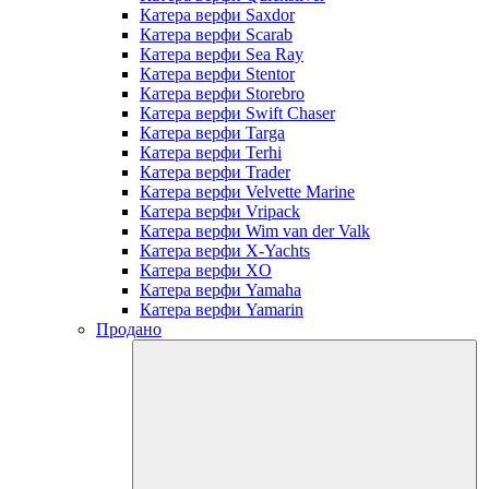
Катера верфи Saxdor
Катера верфи Scarab
Катера верфи Sea Ray
Катера верфи Stentor
Катера верфи Storebro
Катера верфи Swift Chaser
Катера верфи Targa
Катера верфи Terhi
Катера верфи Trader
Катера верфи Velvette Marine
Катера верфи Vripack
Катера верфи Wim van der Valk
Катера верфи X-Yachts
Катера верфи XO
Катера верфи Yamaha
Катера верфи Yamarin
Продано