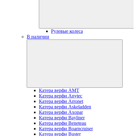
Рулевые колеса
В наличии
Катера верфи AMT
Катера верфи Anytec
Катера верфи Arronet
Катера верфи Askeladden
Катера верфи Axopar
Катера верфи Bayliner
Катера верфи Beneteau
Катера верфи Boarncruiser
Катера верфи Buster