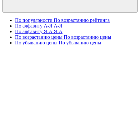
По популярности
По возрастанию рейтинга
По алфавиту А-Я
А-Я
По алфавиту Я-А
Я-А
По возрастанию цены
По возрастанию цены
По убыванию цены
По убыванию цены