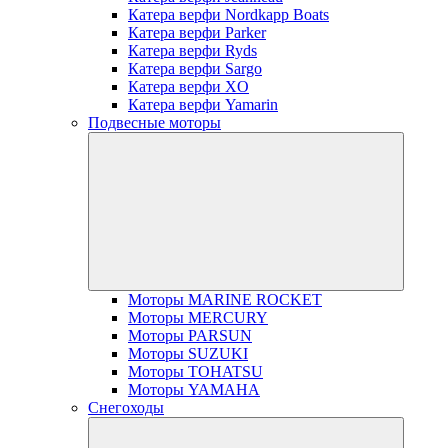
Катера верфи Nordkapp Boats
Катера верфи Parker
Катера верфи Ryds
Катера верфи Sargo
Катера верфи XO
Катера верфи Yamarin
Подвесные моторы
Моторы MARINE ROCKET
Моторы MERCURY
Моторы PARSUN
Моторы SUZUKI
Моторы TOHATSU
Моторы YAMAHA
Снегоходы