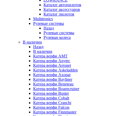
LOWRANCE
Каталог автопилотов
Каталог аксессуаров
Каталог эхолотов
Multitronics
Рулевые системы
Назад
Рулевые системы
Рулевые колеса
В наличии
Назад
В наличии
Катера верфи AMT
Катера верфи Anytec
Катера верфи Arronet
Катера верфи Askeladden
Катера верфи Axopar
Катера верфи Bayliner
Катера верфи Beneteau
Катера верфи Boarncruiser
Катера верфи Buster
Катера верфи Cobalt
Катера верфи Cranchi
Катера верфи Falcon
Катера верфи Finnmaster