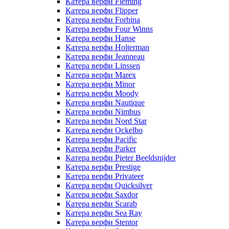
Катера верфи Fleming
Катера верфи Flipper
Катера верфи Forbina
Катера верфи Four Winns
Катера верфи Hanse
Катера верфи Holterman
Катера верфи Jeanneau
Катера верфи Linssen
Катера верфи Marex
Катера верфи Minor
Катера верфи Moody
Катера верфи Nautique
Катера верфи Nimbus
Катера верфи Nord Star
Катера верфи Ockelbo
Катера верфи Pacific
Катера верфи Parker
Катера верфи Pieter Beeldsnijder
Катера верфи Prestige
Катера верфи Privateer
Катера верфи Quicksilver
Катера верфи Saxdor
Катера верфи Scarab
Катера верфи Sea Ray
Катера верфи Stentor