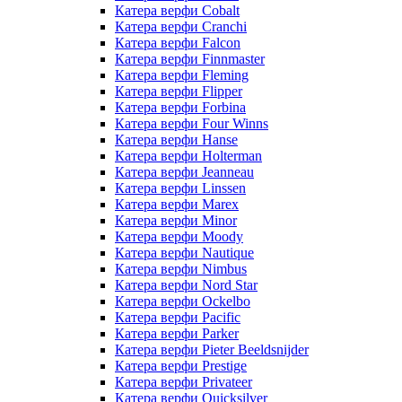
Катера верфи Cobalt
Катера верфи Cranchi
Катера верфи Falcon
Катера верфи Finnmaster
Катера верфи Fleming
Катера верфи Flipper
Катера верфи Forbina
Катера верфи Four Winns
Катера верфи Hanse
Катера верфи Holterman
Катера верфи Jeanneau
Катера верфи Linssen
Катера верфи Marex
Катера верфи Minor
Катера верфи Moody
Катера верфи Nautique
Катера верфи Nimbus
Катера верфи Nord Star
Катера верфи Ockelbo
Катера верфи Pacific
Катера верфи Parker
Катера верфи Pieter Beeldsnijder
Катера верфи Prestige
Катера верфи Privateer
Катера верфи Quicksilver