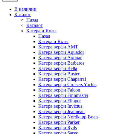
В наличии
Каталог
Назад
Каталог
Катера и Яхты
Назад
Катера и Яхты
Катера верфи AMT
Катера верфи Aquador
Катера верфи Axopar
Катера верфи Barbaros
Катера верфи Bella
Катера верфи Buster
Катера верфи Chaparral
Катера верфи Cruisers Yachts
Катера верфи Falcon
Катера верфи Finnmaster
Катера верфи Flipper
Катера верфи Invictus
Катера верфи Jeanneau
Катера верфи Nordkapp Boats
Катера верфи Parker
Катера верфи Ryds
Катера верфи Sargo