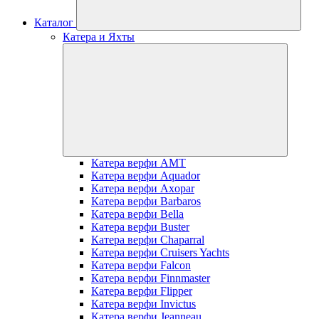
Каталог
Катера и Яхты
Катера верфи AMT
Катера верфи Aquador
Катера верфи Axopar
Катера верфи Barbaros
Катера верфи Bella
Катера верфи Buster
Катера верфи Chaparral
Катера верфи Cruisers Yachts
Катера верфи Falcon
Катера верфи Finnmaster
Катера верфи Flipper
Катера верфи Invictus
Катера верфи Jeanneau