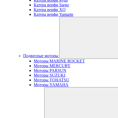
Катера верфи Ryds
Катера верфи Sargo
Катера верфи XO
Катера верфи Yamarin
Подвесные моторы
Моторы MARINE ROCKET
Моторы MERCURY
Моторы PARSUN
Моторы SUZUKI
Моторы TOHATSU
Моторы YAMAHA