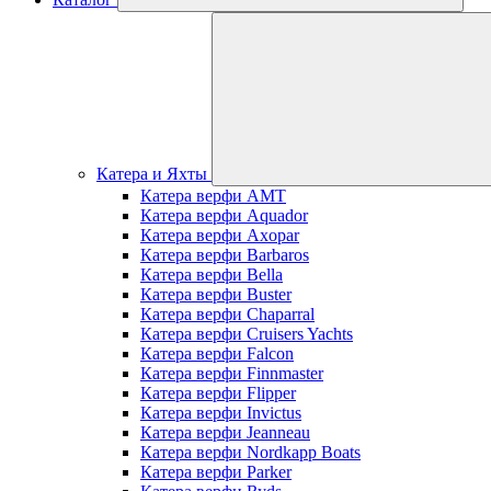
Катера и Яхты
Катера верфи AMT
Катера верфи Aquador
Катера верфи Axopar
Катера верфи Barbaros
Катера верфи Bella
Катера верфи Buster
Катера верфи Chaparral
Катера верфи Cruisers Yachts
Катера верфи Falcon
Катера верфи Finnmaster
Катера верфи Flipper
Катера верфи Invictus
Катера верфи Jeanneau
Катера верфи Nordkapp Boats
Катера верфи Parker