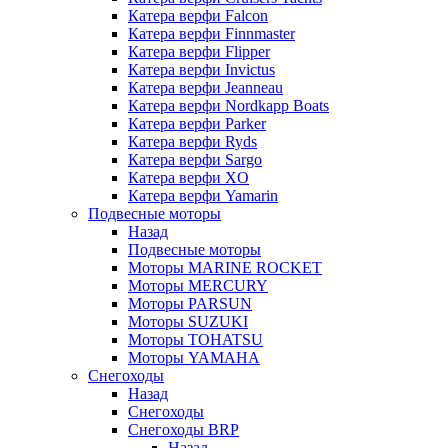
Катера верфи Falcon
Катера верфи Finnmaster
Катера верфи Flipper
Катера верфи Invictus
Катера верфи Jeanneau
Катера верфи Nordkapp Boats
Катера верфи Parker
Катера верфи Ryds
Катера верфи Sargo
Катера верфи XO
Катера верфи Yamarin
Подвесные моторы
Назад
Подвесные моторы
Моторы MARINE ROCKET
Моторы MERCURY
Моторы PARSUN
Моторы SUZUKI
Моторы TOHATSU
Моторы YAMAHA
Снегоходы
Назад
Снегоходы
Снегоходы BRP
Назад