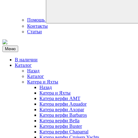
Помощь
Контакты
Статьи
Меню
В наличии
Каталог
Назад
Каталог
Катера и Яхты
Назад
Катера и Яхты
Катера верфи AMT
Катера верфи Aquador
Катера верфи Axopar
Катера верфи Barbaros
Катера верфи Bella
Катера верфи Buster
Катера верфи Chaparral
Катера верфи Cruisers Yachts