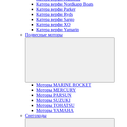
Катера верфи Nordkapp Boats
Катера верфи Parker
Катера верфи Ryds
Катера верфи Sargo
Катера верфи XO
Катера верфи Yamarin
Подвесные моторы
Моторы MARINE ROCKET
Моторы MERCURY
Моторы PARSUN
Моторы SUZUKI
Моторы TOHATSU
Моторы YAMAHA
Снегоходы