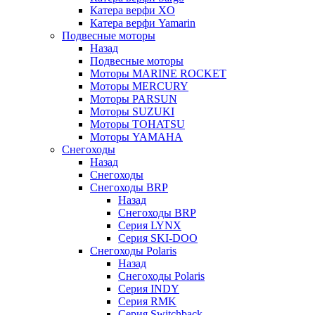
Катера верфи XO
Катера верфи Yamarin
Подвесные моторы
Назад
Подвесные моторы
Моторы MARINE ROCKET
Моторы MERCURY
Моторы PARSUN
Моторы SUZUKI
Моторы TOHATSU
Моторы YAMAHA
Снегоходы
Назад
Снегоходы
Снегоходы BRP
Назад
Снегоходы BRP
Серия LYNX
Серия SKI-DOO
Снегоходы Polaris
Назад
Снегоходы Polaris
Серия INDY
Серия RMK
Серия Switchback