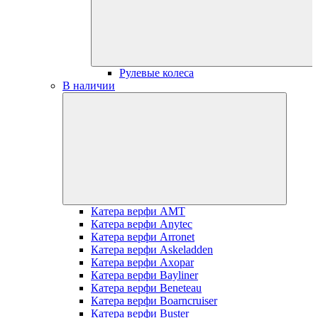
Рулевые колеса
В наличии
Катера верфи AMT
Катера верфи Anytec
Катера верфи Arronet
Катера верфи Askeladden
Катера верфи Axopar
Катера верфи Bayliner
Катера верфи Beneteau
Катера верфи Boarncruiser
Катера верфи Buster