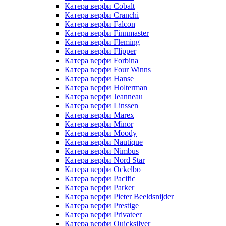
Катера верфи Cobalt
Катера верфи Cranchi
Катера верфи Falcon
Катера верфи Finnmaster
Катера верфи Fleming
Катера верфи Flipper
Катера верфи Forbina
Катера верфи Four Winns
Катера верфи Hanse
Катера верфи Holterman
Катера верфи Jeanneau
Катера верфи Linssen
Катера верфи Marex
Катера верфи Minor
Катера верфи Moody
Катера верфи Nautique
Катера верфи Nimbus
Катера верфи Nord Star
Катера верфи Ockelbo
Катера верфи Pacific
Катера верфи Parker
Катера верфи Pieter Beeldsnijder
Катера верфи Prestige
Катера верфи Privateer
Катера верфи Quicksilver