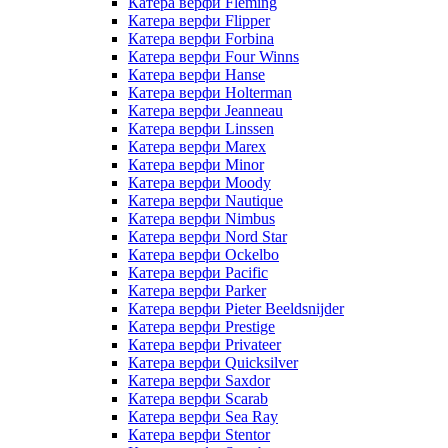
Катера верфи Fleming
Катера верфи Flipper
Катера верфи Forbina
Катера верфи Four Winns
Катера верфи Hanse
Катера верфи Holterman
Катера верфи Jeanneau
Катера верфи Linssen
Катера верфи Marex
Катера верфи Minor
Катера верфи Moody
Катера верфи Nautique
Катера верфи Nimbus
Катера верфи Nord Star
Катера верфи Ockelbo
Катера верфи Pacific
Катера верфи Parker
Катера верфи Pieter Beeldsnijder
Катера верфи Prestige
Катера верфи Privateer
Катера верфи Quicksilver
Катера верфи Saxdor
Катера верфи Scarab
Катера верфи Sea Ray
Катера верфи Stentor