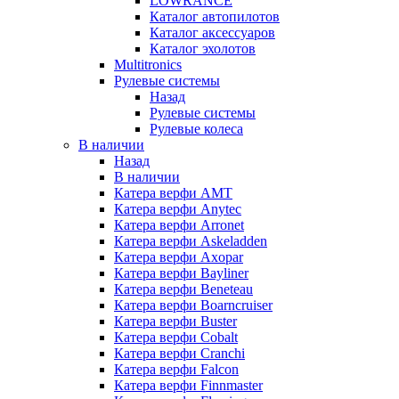
LOWRANCE
Каталог автопилотов
Каталог аксессуаров
Каталог эхолотов
Multitronics
Рулевые системы
Назад
Рулевые системы
Рулевые колеса
В наличии
Назад
В наличии
Катера верфи AMT
Катера верфи Anytec
Катера верфи Arronet
Катера верфи Askeladden
Катера верфи Axopar
Катера верфи Bayliner
Катера верфи Beneteau
Катера верфи Boarncruiser
Катера верфи Buster
Катера верфи Cobalt
Катера верфи Cranchi
Катера верфи Falcon
Катера верфи Finnmaster