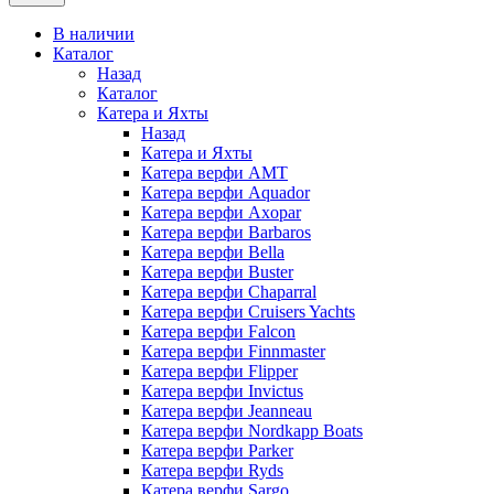
В наличии
Каталог
Назад
Каталог
Катера и Яхты
Назад
Катера и Яхты
Катера верфи AMT
Катера верфи Aquador
Катера верфи Axopar
Катера верфи Barbaros
Катера верфи Bella
Катера верфи Buster
Катера верфи Chaparral
Катера верфи Cruisers Yachts
Катера верфи Falcon
Катера верфи Finnmaster
Катера верфи Flipper
Катера верфи Invictus
Катера верфи Jeanneau
Катера верфи Nordkapp Boats
Катера верфи Parker
Катера верфи Ryds
Катера верфи Sargo