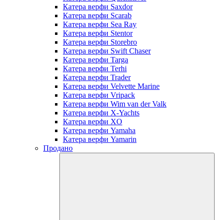
Катера верфи Saxdor
Катера верфи Scarab
Катера верфи Sea Ray
Катера верфи Stentor
Катера верфи Storebro
Катера верфи Swift Chaser
Катера верфи Targa
Катера верфи Terhi
Катера верфи Trader
Катера верфи Velvette Marine
Катера верфи Vripack
Катера верфи Wim van der Valk
Катера верфи X-Yachts
Катера верфи XO
Катера верфи Yamaha
Катера верфи Yamarin
Продано