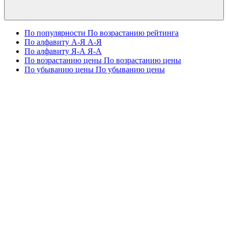
По популярности
По возрастанию рейтинга
По алфавиту А-Я
А-Я
По алфавиту Я-А
Я-А
По возрастанию цены
По возрастанию цены
По убыванию цены
По убыванию цены