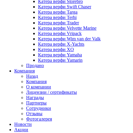
Катера верфи Storebro
Катера верфи Swift Chaser
Катера верфи Targa
Катера верфи Terhi
Катера верфи Trader
Катера верфи Velvette Marine
Катера верфи Vripack
Катера верфи Wim van der Valk
Катера верфи X-Yachts
Катера верфи XO
Катера верфи Yamaha
Катера верфи Yamarin
Продано
Компания
Назад
Компания
О компании
Лицензии / сертификаты
Награды
Партнеры
Сотрудники
Отзывы
Фотогалерея
Новости
Акции