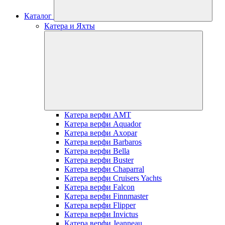
Каталог
Катера и Яхты
Катера верфи AMT
Катера верфи Aquador
Катера верфи Axopar
Катера верфи Barbaros
Катера верфи Bella
Катера верфи Buster
Катера верфи Chaparral
Катера верфи Cruisers Yachts
Катера верфи Falcon
Катера верфи Finnmaster
Катера верфи Flipper
Катера верфи Invictus
Катера верфи Jeanneau