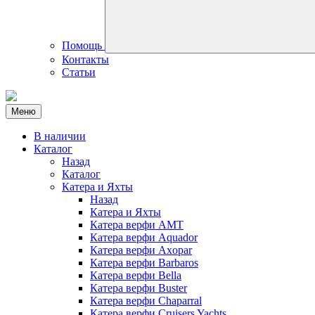
Помощь
Контакты
Статьи
Меню
В наличии
Каталог
Назад
Каталог
Катера и Яхты
Назад
Катера и Яхты
Катера верфи AMT
Катера верфи Aquador
Катера верфи Axopar
Катера верфи Barbaros
Катера верфи Bella
Катера верфи Buster
Катера верфи Chaparral
Катера верфи Cruisers Yachts