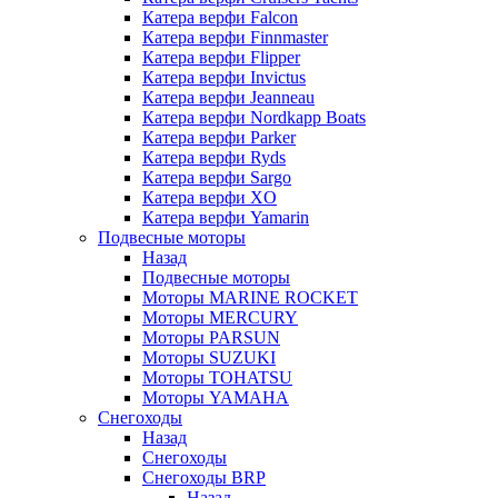
Катера верфи Falcon
Катера верфи Finnmaster
Катера верфи Flipper
Катера верфи Invictus
Катера верфи Jeanneau
Катера верфи Nordkapp Boats
Катера верфи Parker
Катера верфи Ryds
Катера верфи Sargo
Катера верфи XO
Катера верфи Yamarin
Подвесные моторы
Назад
Подвесные моторы
Моторы MARINE ROCKET
Моторы MERCURY
Моторы PARSUN
Моторы SUZUKI
Моторы TOHATSU
Моторы YAMAHA
Снегоходы
Назад
Снегоходы
Снегоходы BRP
Назад