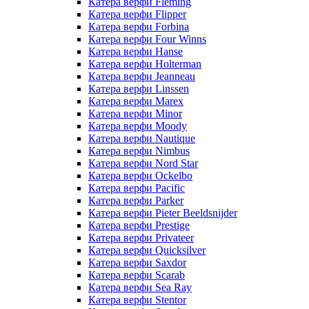
Катера верфи Fleming
Катера верфи Flipper
Катера верфи Forbina
Катера верфи Four Winns
Катера верфи Hanse
Катера верфи Holterman
Катера верфи Jeanneau
Катера верфи Linssen
Катера верфи Marex
Катера верфи Minor
Катера верфи Moody
Катера верфи Nautique
Катера верфи Nimbus
Катера верфи Nord Star
Катера верфи Ockelbo
Катера верфи Pacific
Катера верфи Parker
Катера верфи Pieter Beeldsnijder
Катера верфи Prestige
Катера верфи Privateer
Катера верфи Quicksilver
Катера верфи Saxdor
Катера верфи Scarab
Катера верфи Sea Ray
Катера верфи Stentor