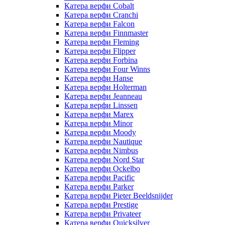
Катера верфи Cobalt
Катера верфи Cranchi
Катера верфи Falcon
Катера верфи Finnmaster
Катера верфи Fleming
Катера верфи Flipper
Катера верфи Forbina
Катера верфи Four Winns
Катера верфи Hanse
Катера верфи Holterman
Катера верфи Jeanneau
Катера верфи Linssen
Катера верфи Marex
Катера верфи Minor
Катера верфи Moody
Катера верфи Nautique
Катера верфи Nimbus
Катера верфи Nord Star
Катера верфи Ockelbo
Катера верфи Pacific
Катера верфи Parker
Катера верфи Pieter Beeldsnijder
Катера верфи Prestige
Катера верфи Privateer
Катера верфи Quicksilver