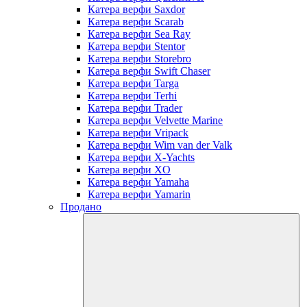
Катера верфи Saxdor
Катера верфи Scarab
Катера верфи Sea Ray
Катера верфи Stentor
Катера верфи Storebro
Катера верфи Swift Chaser
Катера верфи Targa
Катера верфи Terhi
Катера верфи Trader
Катера верфи Velvette Marine
Катера верфи Vripack
Катера верфи Wim van der Valk
Катера верфи X-Yachts
Катера верфи XO
Катера верфи Yamaha
Катера верфи Yamarin
Продано