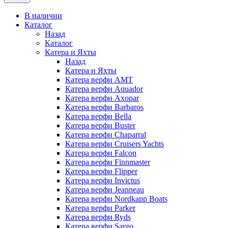
В наличии
Каталог
Назад
Каталог
Катера и Яхты
Назад
Катера и Яхты
Катера верфи AMT
Катера верфи Aquador
Катера верфи Axopar
Катера верфи Barbaros
Катера верфи Bella
Катера верфи Buster
Катера верфи Chaparral
Катера верфи Cruisers Yachts
Катера верфи Falcon
Катера верфи Finnmaster
Катера верфи Flipper
Катера верфи Invictus
Катера верфи Jeanneau
Катера верфи Nordkapp Boats
Катера верфи Parker
Катера верфи Ryds
Катера верфи Sargo