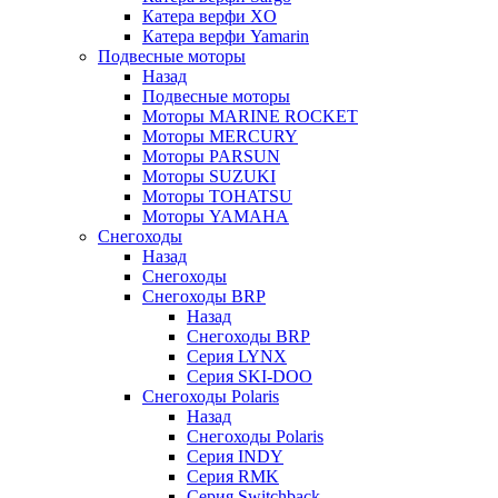
Катера верфи XO
Катера верфи Yamarin
Подвесные моторы
Назад
Подвесные моторы
Моторы MARINE ROCKET
Моторы MERCURY
Моторы PARSUN
Моторы SUZUKI
Моторы TOHATSU
Моторы YAMAHA
Снегоходы
Назад
Снегоходы
Снегоходы BRP
Назад
Снегоходы BRP
Серия LYNX
Серия SKI-DOO
Снегоходы Polaris
Назад
Снегоходы Polaris
Серия INDY
Серия RMK
Серия Switchback