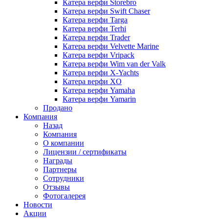
Катера верфи Storebro
Катера верфи Swift Chaser
Катера верфи Targa
Катера верфи Terhi
Катера верфи Trader
Катера верфи Velvette Marine
Катера верфи Vripack
Катера верфи Wim van der Valk
Катера верфи X-Yachts
Катера верфи XO
Катера верфи Yamaha
Катера верфи Yamarin
Продано
Компания
Назад
Компания
О компании
Лицензии / сертификаты
Награды
Партнеры
Сотрудники
Отзывы
Фотогалерея
Новости
Акции