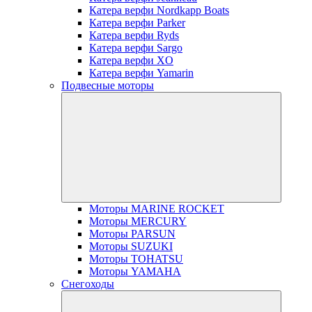
Катера верфи Nordkapp Boats
Катера верфи Parker
Катера верфи Ryds
Катера верфи Sargo
Катера верфи XO
Катера верфи Yamarin
Подвесные моторы
Моторы MARINE ROCKET
Моторы MERCURY
Моторы PARSUN
Моторы SUZUKI
Моторы TOHATSU
Моторы YAMAHA
Снегоходы