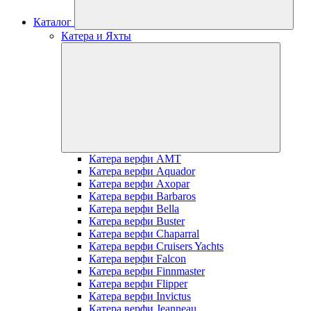
Каталог
Катера и Яхты
Катера верфи AMT
Катера верфи Aquador
Катера верфи Axopar
Катера верфи Barbaros
Катера верфи Bella
Катера верфи Buster
Катера верфи Chaparral
Катера верфи Cruisers Yachts
Катера верфи Falcon
Катера верфи Finnmaster
Катера верфи Flipper
Катера верфи Invictus
Катера верфи Jeanneau