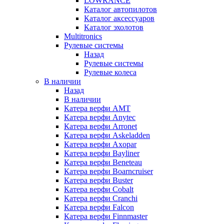
LOWRANCE
Каталог автопилотов
Каталог аксессуаров
Каталог эхолотов
Multitronics
Рулевые системы
Назад
Рулевые системы
Рулевые колеса
В наличии
Назад
В наличии
Катера верфи AMT
Катера верфи Anytec
Катера верфи Arronet
Катера верфи Askeladden
Катера верфи Axopar
Катера верфи Bayliner
Катера верфи Beneteau
Катера верфи Boarncruiser
Катера верфи Buster
Катера верфи Cobalt
Катера верфи Cranchi
Катера верфи Falcon
Катера верфи Finnmaster