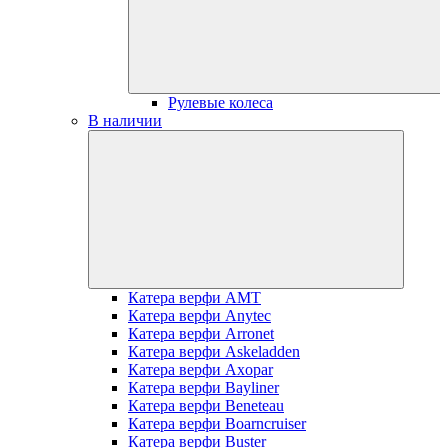
Рулевые колеса
В наличии
Катера верфи AMT
Катера верфи Anytec
Катера верфи Arronet
Катера верфи Askeladden
Катера верфи Axopar
Катера верфи Bayliner
Катера верфи Beneteau
Катера верфи Boarncruiser
Катера верфи Buster