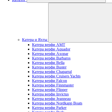
Катера и Яхты
Катера верфи AMT
Катера верфи Aquador
Катера верфи Axopar
Катера верфи Barbaros
Катера верфи Bella
Катера верфи Buster
Катера верфи Chaparral
Катера верфи Cruisers Yachts
Катера верфи Falcon
Катера верфи Finnmaster
Катера верфи Flipper
Катера верфи Invictus
Катера верфи Jeanneau
Катера верфи Nordkapp Boats
Катера верфи Parker