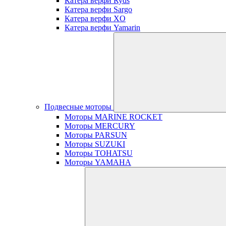
Катера верфи Ryds
Катера верфи Sargo
Катера верфи XO
Катера верфи Yamarin
Подвесные моторы
Моторы MARINE ROCKET
Моторы MERCURY
Моторы PARSUN
Моторы SUZUKI
Моторы TOHATSU
Моторы YAMAHA