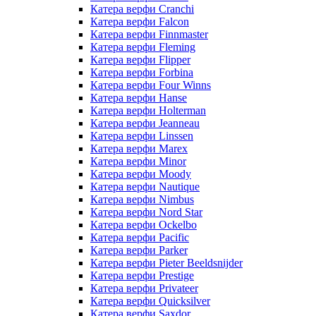
Катера верфи Cranchi
Катера верфи Falcon
Катера верфи Finnmaster
Катера верфи Fleming
Катера верфи Flipper
Катера верфи Forbina
Катера верфи Four Winns
Катера верфи Hanse
Катера верфи Holterman
Катера верфи Jeanneau
Катера верфи Linssen
Катера верфи Marex
Катера верфи Minor
Катера верфи Moody
Катера верфи Nautique
Катера верфи Nimbus
Катера верфи Nord Star
Катера верфи Ockelbo
Катера верфи Pacific
Катера верфи Parker
Катера верфи Pieter Beeldsnijder
Катера верфи Prestige
Катера верфи Privateer
Катера верфи Quicksilver
Катера верфи Saxdor