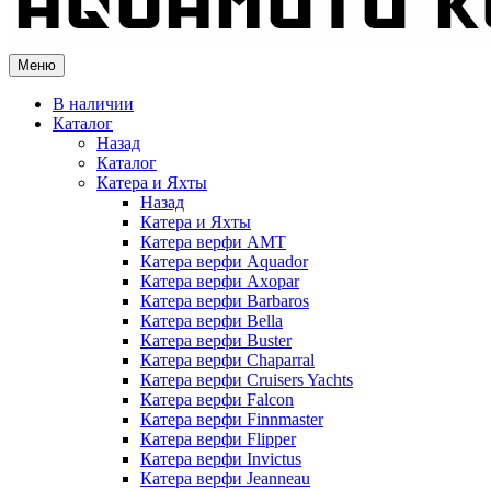
Меню
В наличии
Каталог
Назад
Каталог
Катера и Яхты
Назад
Катера и Яхты
Катера верфи AMT
Катера верфи Aquador
Катера верфи Axopar
Катера верфи Barbaros
Катера верфи Bella
Катера верфи Buster
Катера верфи Chaparral
Катера верфи Cruisers Yachts
Катера верфи Falcon
Катера верфи Finnmaster
Катера верфи Flipper
Катера верфи Invictus
Катера верфи Jeanneau