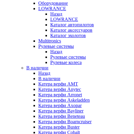
Оборудование
LOWRANCE
Назад
LOWRANCE
Каталог автопилотов
Каталог аксессуаров
Каталог эхолотов
Multitronics
Рулевые системы
Назад
Рулевые системы
Рулевые колеса
В наличии
Назад
В наличии
Катера верфи AMT
Катера верфи Anytec
Катера верфи Arronet
Катера верфи Askeladden
Катера верфи Axopar
Катера верфи Bayliner
Катера верфи Beneteau
Катера верфи Boarncruiser
Катера верфи Buster
Катера верфи Cobalt