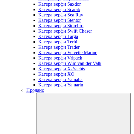
Катера верфи Saxdor
Катера верфи Scarab
Катера верфи Sea Ray
Катера верфи Stentor
Катера верфи Storebro
Катера верфи Swift Chaser
Катера верфи Targa
Катера верфи Terhi
Катера верфи Trader
Катера верфи Velvette Marine
Катера верфи Vripack
Катера верфи Wim van der Valk
Катера верфи X-Yachts
Катера верфи XO
Катера верфи Yamaha
Катера верфи Yamarin
Продано