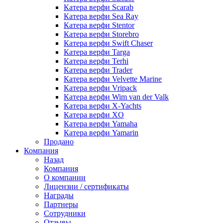
Катера верфи Scarab
Катера верфи Sea Ray
Катера верфи Stentor
Катера верфи Storebro
Катера верфи Swift Chaser
Катера верфи Targa
Катера верфи Terhi
Катера верфи Trader
Катера верфи Velvette Marine
Катера верфи Vripack
Катера верфи Wim van der Valk
Катера верфи X-Yachts
Катера верфи XO
Катера верфи Yamaha
Катера верфи Yamarin
Продано
Компания
Назад
Компания
О компании
Лицензии / сертификаты
Награды
Партнеры
Сотрудники
Отзывы