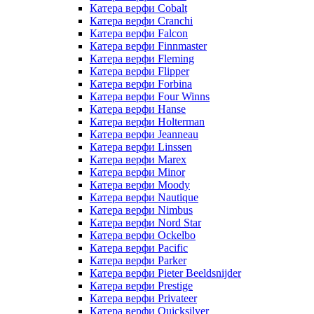
Катера верфи Cobalt
Катера верфи Cranchi
Катера верфи Falcon
Катера верфи Finnmaster
Катера верфи Fleming
Катера верфи Flipper
Катера верфи Forbina
Катера верфи Four Winns
Катера верфи Hanse
Катера верфи Holterman
Катера верфи Jeanneau
Катера верфи Linssen
Катера верфи Marex
Катера верфи Minor
Катера верфи Moody
Катера верфи Nautique
Катера верфи Nimbus
Катера верфи Nord Star
Катера верфи Ockelbo
Катера верфи Pacific
Катера верфи Parker
Катера верфи Pieter Beeldsnijder
Катера верфи Prestige
Катера верфи Privateer
Катера верфи Quicksilver