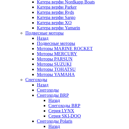
Катера верфи Nordkapp Boats
Катера верфи Parker
Катера верфи Ryds
Катера верфи Sargo
Катера верфи XO
Катера верфи Yamarin
Подвесные моторы
Назад
Подвесные моторы
Моторы MARINE ROCKET
Моторы MERCURY
Моторы PARSUN
Моторы SUZUKI
Моторы TOHATSU
Моторы YAMAHA
Снегоходы
Назад
Снегоходы
Снегоходы BRP
Назад
Снегоходы BRP
Серия LYNX
Серия SKI-DOO
Снегоходы Polaris
Назад