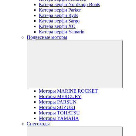
Катера верфи Nordkapp Boats
Катера верфи Parker
Катера верфи Ryds
Катера верфи Sargo
Катера верфи XO
Катера верфи Yamarin
Подвесные моторы
Моторы MARINE ROCKET
Моторы MERCURY
Моторы PARSUN
Моторы SUZUKI
Моторы TOHATSU
Моторы YAMAHA
Снегоходы