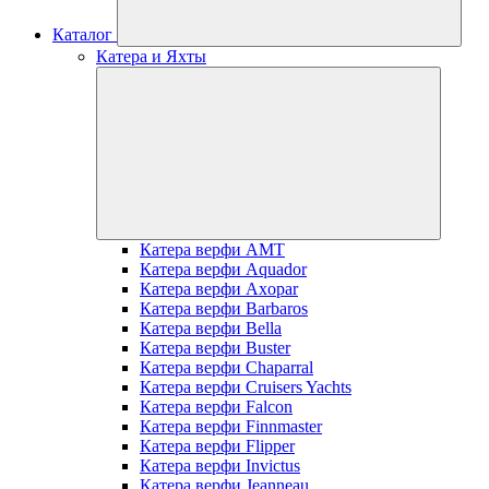
Каталог
Катера и Яхты
Катера верфи AMT
Катера верфи Aquador
Катера верфи Axopar
Катера верфи Barbaros
Катера верфи Bella
Катера верфи Buster
Катера верфи Chaparral
Катера верфи Cruisers Yachts
Катера верфи Falcon
Катера верфи Finnmaster
Катера верфи Flipper
Катера верфи Invictus
Катера верфи Jeanneau