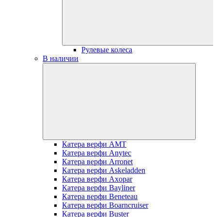
Рулевые колеса
В наличии
Катера верфи AMT
Катера верфи Anytec
Катера верфи Arronet
Катера верфи Askeladden
Катера верфи Axopar
Катера верфи Bayliner
Катера верфи Beneteau
Катера верфи Boarncruiser
Катера верфи Buster