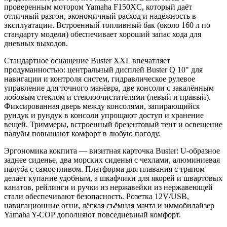
проверенным мотором Yamaha F150XC, который даёт
отличный разгон, экономичный расход и надёжность в
эксплуатации. Встроенный топливный бак (около 160 л по
стандарту модели) обеспечивает хороший запас хода для
дневных выходов.​
Стандартное оснащение Buster XXL впечатляет
продуманностью: центральный дисплей Buster Q 10" для
навигации и контроля систем, гидравлическое рулевое
управление для точного манёвра, две консоли с закалённым
лобовым стеклом и стеклоочистителями (левый и правый).
Фиксированная дверь между консолями, запирающийся
рундук и рундук в консоли упрощают доступ и хранение
вещей. Триммеры, встроенный брезентовый тент и освещение
палубы повышают комфорт в любую погоду.​
Эргономика кокпита — визитная карточка Buster: U-образное
заднее сиденье, два морских сиденья с чехлами, алюминиевая
палуба с самоотливом. Платформа для плавания с трапом
делает купание удобным, а шкафчики для якорей и швартовых
канатов, рейлинги и ручки из нержавейки из нержавеющей
стали обеспечивают безопасность. Розетка 12V/USB,
навигационные огни, лёгкая съёмная мачта и иммобилайзер
Yamaha Y-COP дополняют повседневный комфорт.​