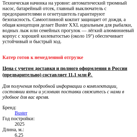
Техническая начинка на уровне: автоматический трюмный
насос, батарейный отсек, главный выключатель с
предохранителями и огнетушитель гарантируют
безопасность. Самоотливной кокпит защищает от дождя, а
общая концепция делает Buster XXL идеальным для рыбалки,
водных лыж или семейных прогулок — лёгкий алюминиевый
корпус с хорошей килеватостью (около 19°) обеспечивает
устойчивый и быстрый ход.​
Катер готов к немедленной отгрузке
Цена с учетом доставки и полного оформления в России
(предварительно) составляет 11.1 млн ₽.
Для получения подробной информации о комплектации,
состоянии яхты и условиях поставки свяжитесь с нами в
удобное для вас время.
Бренд:
Buster
Год постройки:
2025
Длина, м.:
6.25