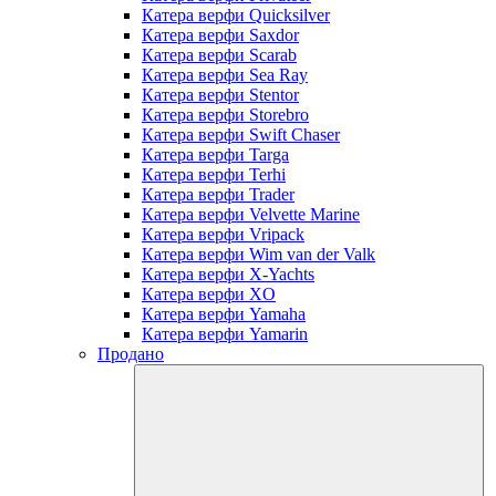
Катера верфи Quicksilver
Катера верфи Saxdor
Катера верфи Scarab
Катера верфи Sea Ray
Катера верфи Stentor
Катера верфи Storebro
Катера верфи Swift Chaser
Катера верфи Targa
Катера верфи Terhi
Катера верфи Trader
Катера верфи Velvette Marine
Катера верфи Vripack
Катера верфи Wim van der Valk
Катера верфи X-Yachts
Катера верфи XO
Катера верфи Yamaha
Катера верфи Yamarin
Продано