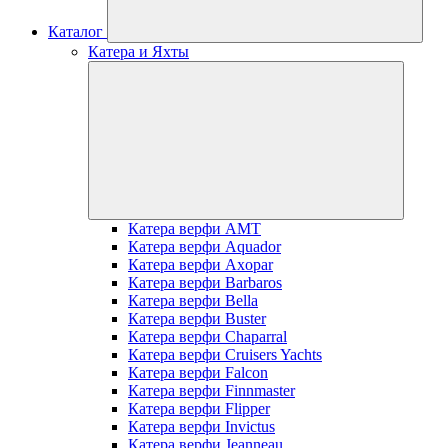
Каталог
Катера и Яхты
Катера верфи AMT
Катера верфи Aquador
Катера верфи Axopar
Катера верфи Barbaros
Катера верфи Bella
Катера верфи Buster
Катера верфи Chaparral
Катера верфи Cruisers Yachts
Катера верфи Falcon
Катера верфи Finnmaster
Катера верфи Flipper
Катера верфи Invictus
Катера верфи Jeanneau