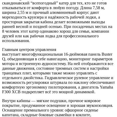
скандинавский “всепогодный” катер для тех, кто не готов
отказываться от комфорта в любую погоду. Длина 7,58 м,
ширина 2,55 м и прочный алюминиевый корпус дают
мореходность круизера и надёжность рабочей лодки, а
просторная закрытая кабина делает возможными выходы
ранней весной и поздней осенью. При посадочных местах на
8 человек этот катер одинаково хорош для семьи, компании
друзей или как рабочая лодка для профессионального
использования.
Главным центром управления
выступает многофункциональная 16‑дюймовая панель Buster
Q, объединяющая в себе навигацию, мониторинг параметров
мотора и встроенную аудиосистему. На ней отображаются все
данные движения, состояние трюмных систем и настройки
транцевых плит, которыми также можно управлять с
отдельного джойстика. Гидравлическое рулевое управление и
возможность регулировки штурвала по наклону обеспечивают
комфортную эргономику пилотирования, а двигатель Yamaha
F300 XCB подкрепляет всё это мощной динамикой.
Внутри кабины — мягкие подушки, прочное ковровое
покрытие, продуманное освещение и хорошая звукоизоляция.
Оснащение премиального уровня: офшорное сиденье
капитана, складные боковые скамейки в кокпите,