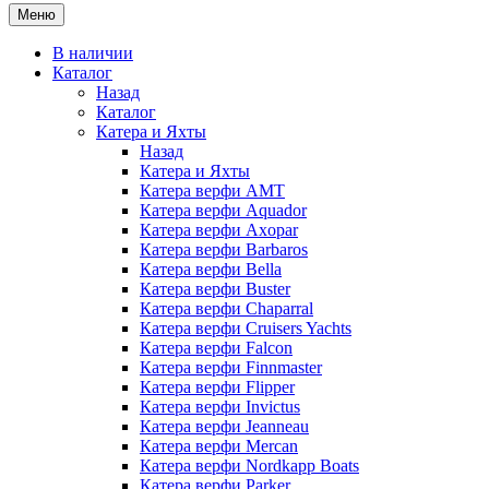
Меню
В наличии
Каталог
Назад
Каталог
Катера и Яхты
Назад
Катера и Яхты
Катера верфи AMT
Катера верфи Aquador
Катера верфи Axopar
Катера верфи Barbaros
Катера верфи Bella
Катера верфи Buster
Катера верфи Chaparral
Катера верфи Cruisers Yachts
Катера верфи Falcon
Катера верфи Finnmaster
Катера верфи Flipper
Катера верфи Invictus
Катера верфи Jeanneau
Катера верфи Mercan
Катера верфи Nordkapp Boats
Катера верфи Parker