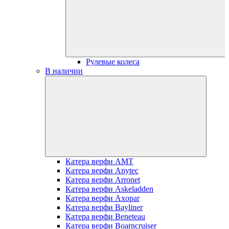
Рулевые колеса
В наличии
Катера верфи AMT
Катера верфи Anytec
Катера верфи Arronet
Катера верфи Askeladden
Катера верфи Axopar
Катера верфи Bayliner
Катера верфи Beneteau
Катера верфи Boarncruiser