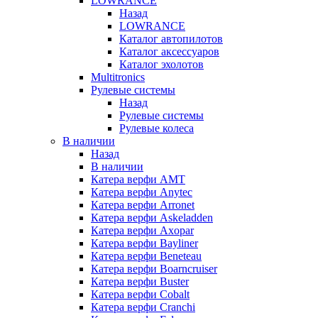
LOWRANCE
Назад
LOWRANCE
Каталог автопилотов
Каталог аксессуаров
Каталог эхолотов
Multitronics
Рулевые системы
Назад
Рулевые системы
Рулевые колеса
В наличии
Назад
В наличии
Катера верфи AMT
Катера верфи Anytec
Катера верфи Arronet
Катера верфи Askeladden
Катера верфи Axopar
Катера верфи Bayliner
Катера верфи Beneteau
Катера верфи Boarncruiser
Катера верфи Buster
Катера верфи Cobalt
Катера верфи Cranchi