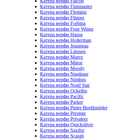
Катера верфи Falcon
Катера верфи Finnmaster
Катера верфи Fleming
Катера верфи Flipper
Катера верфи Forbina
Катера верфи Four Winns
Катера верфи Hanse
Катера верфи Holterman
Катера верфи Jeanneau
Катера верфи Linssen
Катера верфи Marex
Катера верфи Minor
Катера верфи Moody
Катера верфи Nautique
Катера верфи Nimbus
Катера верфи Nord Star
Катера верфи Ockelbo
Катера верфи Pacific
Катера верфи Parker
Катера верфи Pieter Beeldsnijder
Катера верфи Prestige
Катера верфи Privateer
Катера верфи Quicksilver
Катера верфи Saxdor
Катера верфи Scarab