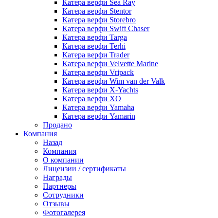
Катера верфи Sea Ray
Катера верфи Stentor
Катера верфи Storebro
Катера верфи Swift Chaser
Катера верфи Targa
Катера верфи Terhi
Катера верфи Trader
Катера верфи Velvette Marine
Катера верфи Vripack
Катера верфи Wim van der Valk
Катера верфи X-Yachts
Катера верфи XO
Катера верфи Yamaha
Катера верфи Yamarin
Продано
Компания
Назад
Компания
О компании
Лицензии / сертификаты
Награды
Партнеры
Сотрудники
Отзывы
Фотогалерея