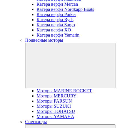
Катера верфи Mercan
Катера верфи Nordkapp Boats
Катера верфи Parker
Катера верфи Ryds
Катера верфи Sargo
Катера верфи XO
Катера верфи Yamarin
Подвесные моторы
Моторы MARINE ROCKET
Моторы MERCURY
Моторы PARSUN
Моторы SUZUKI
Моторы TOHATSU
Моторы YAMAHA
Снегоходы