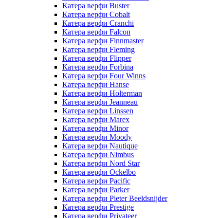
Катера верфи Buster
Катера верфи Cobalt
Катера верфи Cranchi
Катера верфи Falcon
Катера верфи Finnmaster
Катера верфи Fleming
Катера верфи Flipper
Катера верфи Forbina
Катера верфи Four Winns
Катера верфи Hanse
Катера верфи Holterman
Катера верфи Jeanneau
Катера верфи Linssen
Катера верфи Marex
Катера верфи Minor
Катера верфи Moody
Катера верфи Nautique
Катера верфи Nimbus
Катера верфи Nord Star
Катера верфи Ockelbo
Катера верфи Pacific
Катера верфи Parker
Катера верфи Pieter Beeldsnijder
Катера верфи Prestige
Катера верфи Privateer