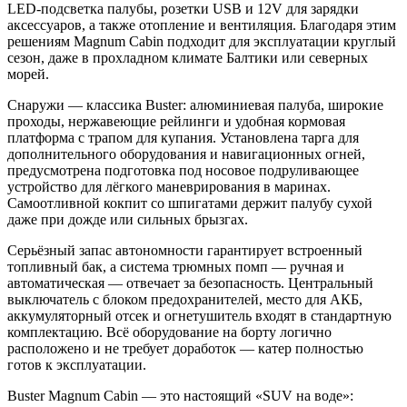
LED‑подсветка палубы, розетки USB и 12V для зарядки
аксессуаров, а также отопление и вентиляция. Благодаря этим
решениям Magnum Cabin подходит для эксплуатации круглый
сезон, даже в прохладном климате Балтики или северных
морей.
Снаружи — классика Buster: алюминиевая палуба, широкие
проходы, нержавеющие рейлинги и удобная кормовая
платформа с трапом для купания. Установлена тарга для
дополнительного оборудования и навигационных огней,
предусмотрена подготовка под носовое подруливающее
устройство для лёгкого маневрирования в маринах.
Самоотливной кокпит со шпигатами держит палубу сухой
даже при дожде или сильных брызгах.
Серьёзный запас автономности гарантирует встроенный
топливный бак, а система трюмных помп — ручная и
автоматическая — отвечает за безопасность. Центральный
выключатель с блоком предохранителей, место для АКБ,
аккумуляторный отсек и огнетушитель входят в стандартную
комплектацию. Всё оборудование на борту логично
расположено и не требует доработок — катер полностью
готов к эксплуатации.
Buster Magnum Cabin — это настоящий «SUV на воде»: