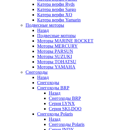
Катера верфи Ryds
Катера верфи Sargo
Катера верфи XO
Катера верфи Yamarin
Подвесные моторы
Назад
Подвесные моторы
Моторы MARINE ROCKET
Моторы MERCURY
Моторы PARSUN
Моторы SUZUKI
Моторы TOHATSU
Моторы YAMAHA
Снегоходы
Назад
Снегоходы
Снегоходы BRP
Назад
Снегоходы BRP
Серия LYNX
Серия SKI-DOO
Снегоходы Polaris
Назад
Снегоходы Polaris
Серия INDY