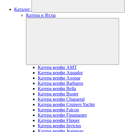
Каталог
Катера и Яхты
Катера верфи AMT
Катера верфи Aquador
Катера верфи Axopar
Катера верфи Barbaros
Катера верфи Bella
Катера верфи Buster
Катера верфи Chaparral
Катера верфи Cruisers Yachts
Катера верфи Falcon
Катера верфи Finnmaster
Катера верфи Flipper
Катера верфи Invictus
Катера верфи Jeanneau