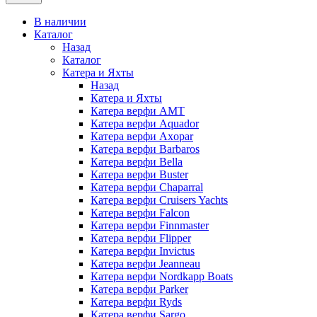
В наличии
Каталог
Назад
Каталог
Катера и Яхты
Назад
Катера и Яхты
Катера верфи AMT
Катера верфи Aquador
Катера верфи Axopar
Катера верфи Barbaros
Катера верфи Bella
Катера верфи Buster
Катера верфи Chaparral
Катера верфи Cruisers Yachts
Катера верфи Falcon
Катера верфи Finnmaster
Катера верфи Flipper
Катера верфи Invictus
Катера верфи Jeanneau
Катера верфи Nordkapp Boats
Катера верфи Parker
Катера верфи Ryds
Катера верфи Sargo