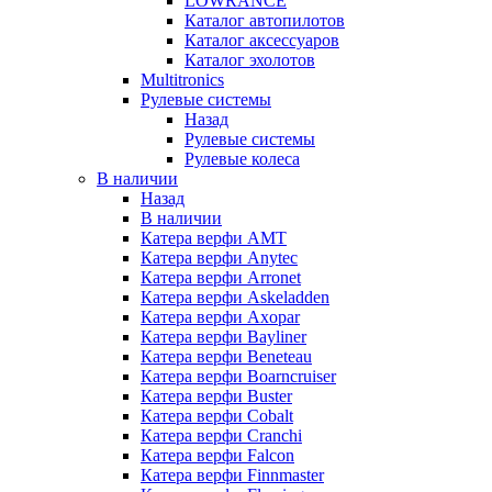
LOWRANCE
Каталог автопилотов
Каталог аксессуаров
Каталог эхолотов
Multitronics
Рулевые системы
Назад
Рулевые системы
Рулевые колеса
В наличии
Назад
В наличии
Катера верфи AMT
Катера верфи Anytec
Катера верфи Arronet
Катера верфи Askeladden
Катера верфи Axopar
Катера верфи Bayliner
Катера верфи Beneteau
Катера верфи Boarncruiser
Катера верфи Buster
Катера верфи Cobalt
Катера верфи Cranchi
Катера верфи Falcon
Катера верфи Finnmaster