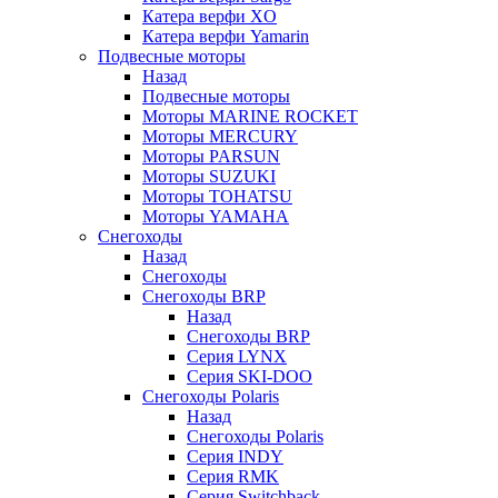
Катера верфи XO
Катера верфи Yamarin
Подвесные моторы
Назад
Подвесные моторы
Моторы MARINE ROCKET
Моторы MERCURY
Моторы PARSUN
Моторы SUZUKI
Моторы TOHATSU
Моторы YAMAHA
Снегоходы
Назад
Снегоходы
Снегоходы BRP
Назад
Снегоходы BRP
Серия LYNX
Серия SKI-DOO
Снегоходы Polaris
Назад
Снегоходы Polaris
Серия INDY
Серия RMK
Серия Switchback