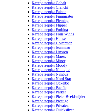
Катера верфи Cobalt
Катера верфи Cranchi
Катера верфи Falcon
Катера верфи Finnmaster
Катера верфи Fleming
Катера верфи Flipper
Катера верфи Forbina
Катера верфи Four Winns
Катера верфи Hanse
Катера верфи Holterman
Катера верфи Jeanneau
Катера верфи Linssen
Катера верфи Marex
Катера верфи Minor
Катера верфи Moody
Катера верфи Nautique
Катера верфи Nimbus
Катера верфи Nord Star
Катера верфи Ockelbo
Катера верфи Pacific
Катера верфи Parker
Катера верфи Pieter Beeldsnijder
Катера верфи Prestige
Катера верфи Privateer
Катера верфи Quicksilver