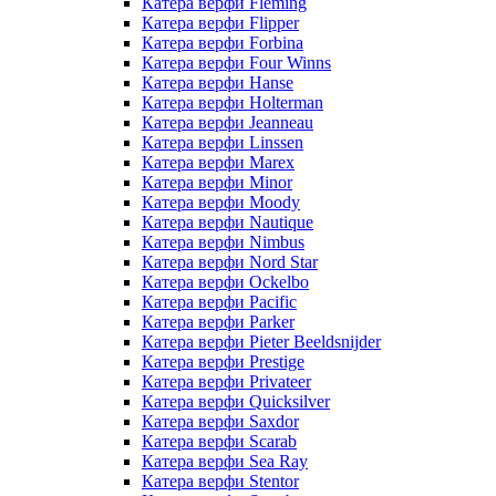
Катера верфи Fleming
Катера верфи Flipper
Катера верфи Forbina
Катера верфи Four Winns
Катера верфи Hanse
Катера верфи Holterman
Катера верфи Jeanneau
Катера верфи Linssen
Катера верфи Marex
Катера верфи Minor
Катера верфи Moody
Катера верфи Nautique
Катера верфи Nimbus
Катера верфи Nord Star
Катера верфи Ockelbo
Катера верфи Pacific
Катера верфи Parker
Катера верфи Pieter Beeldsnijder
Катера верфи Prestige
Катера верфи Privateer
Катера верфи Quicksilver
Катера верфи Saxdor
Катера верфи Scarab
Катера верфи Sea Ray
Катера верфи Stentor