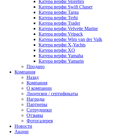
Катера верфи Storebro
Катера верфи Swift Chaser
Катера верфи Targa
Катера верфи Terhi
Катера верфи Trader
Катера верфи Velvette Marine
Катера верфи Vripack
Катера верфи Wim van der Valk
Катера верфи X-Yachts
Катера верфи XO
Катера верфи Yamaha
Катера верфи Yamarin
Продано
Компания
Назад
Компания
О компании
Лицензии / сертификаты
Награды
Партнеры
Сотрудники
Отзывы
Фотогалерея
Новости
Акции