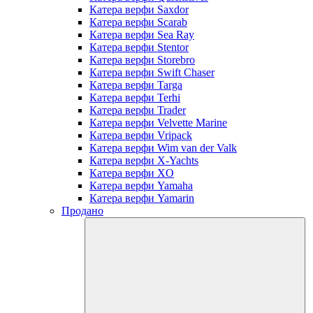
Катера верфи Saxdor
Катера верфи Scarab
Катера верфи Sea Ray
Катера верфи Stentor
Катера верфи Storebro
Катера верфи Swift Chaser
Катера верфи Targa
Катера верфи Terhi
Катера верфи Trader
Катера верфи Velvette Marine
Катера верфи Vripack
Катера верфи Wim van der Valk
Катера верфи X-Yachts
Катера верфи XO
Катера верфи Yamaha
Катера верфи Yamarin
Продано