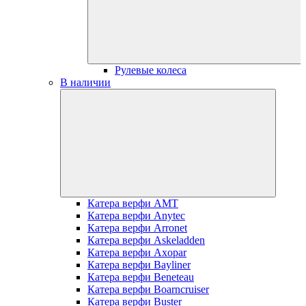
Рулевые колеса
В наличии
Катера верфи AMT
Катера верфи Anytec
Катера верфи Arronet
Катера верфи Askeladden
Катера верфи Axopar
Катера верфи Bayliner
Катера верфи Beneteau
Катера верфи Boarncruiser
Катера верфи Buster