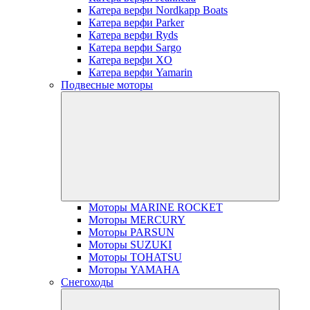
Катера верфи Nordkapp Boats
Катера верфи Parker
Катера верфи Ryds
Катера верфи Sargo
Катера верфи XO
Катера верфи Yamarin
Подвесные моторы
Моторы MARINE ROCKET
Моторы MERCURY
Моторы PARSUN
Моторы SUZUKI
Моторы TOHATSU
Моторы YAMAHA
Снегоходы