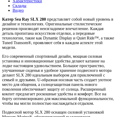
Характеристики
Склады
Видео
Катер
Sea Ray
SLX 280
представляет собой новый уровень в
дизайне и технологиях. Оригинальные стилистические
решения производят неизгладимое впечатление. Каждая
деталь пропитана искусством отделки, а передовые
технологии, такие как Dynamic Display и Quiet Ride™, а также
Tuned Transom®, проявляют себя в каждом аспекте этой
модели.
Его современный спортивный дизайн, мощная силовая
установка и инновационные удобства делают катание на
лодке настоящим удовольствием. Большое пространство,
улучшенные сиденья и удобное хранение подвесного мотора
делают SLX 280 идеальным выбором для приключений с
семьей и друзьями. U-образная носовая часть создает уютное
место для общения, а солнцезащитная панель нового
поколения обеспечивает защиту от солнца. Расширенный
кокпит предлагает роскошные удобства и комфорт. Все на
борту оптимизировано для максимальной функциональности,
чтобы вы могли полностью наслаждаться отдыхом.
Подвесной мотор SLX 280 оснащен силовой установкой
Mercury Marine®, обеспечивающей выдающуюся