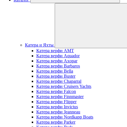
Катера и Яхты
Катера верфи AMT
Катера верфи Aquador
Катера верфи Axopar
Катера верфи Barbaros
Катера верфи Bella
Катера верфи Buster
Катера верфи Chaparral
Катера верфи Cruisers Yachts
Катера верфи Falcon
Катера верфи Finnmaster
Катера верфи Flipper
Катера верфи Invictus
Катера верфи Jeanneau
Катера верфи Nordkapp Boats
Катера верфи Parker