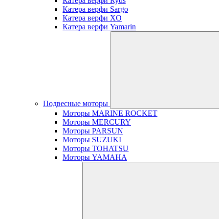
Катера верфи Ryds
Катера верфи Sargo
Катера верфи XO
Катера верфи Yamarin
Подвесные моторы
Моторы MARINE ROCKET
Моторы MERCURY
Моторы PARSUN
Моторы SUZUKI
Моторы TOHATSU
Моторы YAMAHA