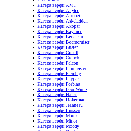
Катера верфи AMT
Катера верфи Anytec
Катера верфи Arronet
Катера верфи Askeladden
Катера верфи Axopar
Катера верфи Bayliner
Катера верфи Beneteau
Катера верфи Boarncruiser
Катера верфи Buster
Катера верфи Cobalt
Катера верфи Cranchi
Катера верфи Falcon
Катера верфи Finnmaster
Катера верфи Fleming
Катера верфи Flipper
Катера верфи Forbina
Катера верфи Four Winns
Катера верфи Hanse
Катера верфи Holterman
Катера верфи Jeanneau
Катера верфи Linssen
Катера верфи Marex
Катера верфи Minor
Катера верфи Moody