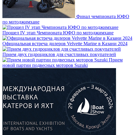
Финал чемпионата ЮФО
по мотоджимхане
Прошел IV этап Чемпионата ЮФО по мотоджимхане
Официальная встреча дилеров Velvette Marine в Казани 2024
Прием двух гидроциклов для счастливых покупателей
Прием
новой партии подвесных моторов Suzuki