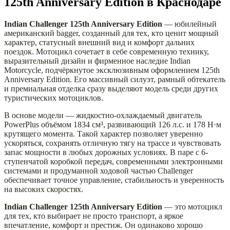
125th Anniversary Edition в Краснодаре
Indian Challenger 125th Anniversary Edition
— юбилейный
американский bagger, созданный для тех, кто ценит мощный
характер, статусный внешний вид и комфорт дальних
поездок. Мотоцикл сочетает в себе современную технику,
выразительный дизайн и фирменное наследие Indian
Motorcycle, подчёркнутое эксклюзивным оформлением 125th
Anniversary Edition. Его массивный силуэт, рамный обтекатель
и премиальная отделка сразу выделяют модель среди других
туристических мотоциклов.
В основе модели — жидкостно-охлаждаемый двигатель
PowerPlus объёмом 1834 см³, развивающий 126 л.с. и 178 Н·м
крутящего момента. Такой характер позволяет уверенно
ускоряться, сохранять отличную тягу на трассе и чувствовать
запас мощности в любых дорожных условиях. В паре с 6-
ступенчатой коробкой передач, современными электронными
системами и продуманной ходовой частью Challenger
обеспечивает точное управление, стабильность и уверенность
на высоких скоростях.
Indian Challenger 125th Anniversary Edition
— это мотоцикл
для тех, кто выбирает не просто транспорт, а яркое
впечатление, комфорт и престиж. Он одинаково хорошо