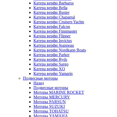
Катера верфи Barbaros
Катера верфи Bella
Катера верфи Buster
Катера верфи Chaparral
Катера верфи Cruisers Yachts
Катера верфи Falcon
Катера верфи Finnmaster
Катера верфи Flipper
Катера верфи Invictus
Катера верфи Jeanneau
Катера верфи Nordkapp Boats
Катера верфи Parker
Катера верфи Ryds
Катера верфи Sargo
Катера верфи XO
Катера верфи Yamarin
Подвесные моторы
Назад
Подвесные моторы
Моторы MARINE ROCKET
Моторы MERCURY
Моторы PARSUN
Моторы SUZUKI
Моторы TOHATSU
Моторы YAMAHA