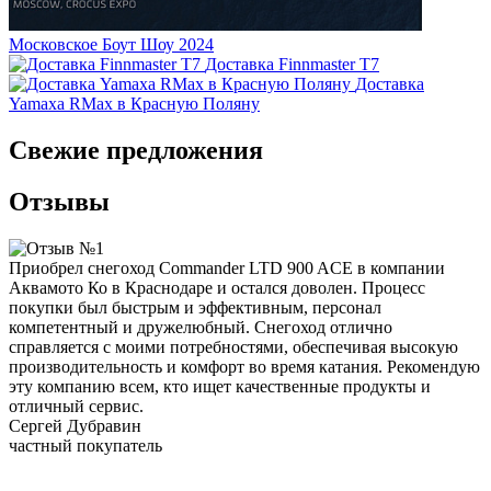
Московское Боут Шоу 2024
Доставка Finnmaster T7
Доставка
Yamaxa RMax в Красную Поляну
Свежие предложения
Отзывы
Приобрел снегоход Commander LTD 900 ACE в компании
Х
Аквамото Ко в Краснодаре и остался доволен. Процесс
к
покупки был быстрым и эффективным, персонал
К
компетентный и дружелюбный. Снегоход отлично
т
справляется с моими потребностями, обеспечивая высокую
производительность и комфорт во время катания. Рекомендую
С
эту компанию всем, кто ищет качественные продукты и
р
отличный сервис.
О
Сергей Дубравин
п
частный покупатель
к
в
о