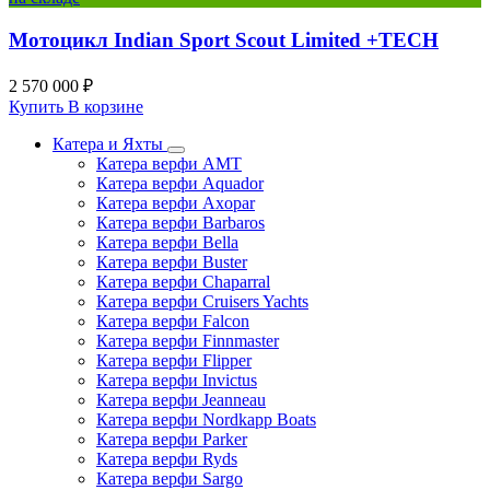
Мотоцикл Indian Sport Scout Limited +TECH
2 570 000 ₽
Купить
В корзине
Катера и Яхты
Катера верфи AMT
Катера верфи Aquador
Катера верфи Axopar
Катера верфи Barbaros
Катера верфи Bella
Катера верфи Buster
Катера верфи Chaparral
Катера верфи Cruisers Yachts
Катера верфи Falcon
Катера верфи Finnmaster
Катера верфи Flipper
Катера верфи Invictus
Катера верфи Jeanneau
Катера верфи Nordkapp Boats
Катера верфи Parker
Катера верфи Ryds
Катера верфи Sargo