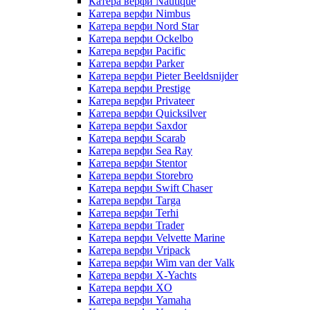
Катера верфи Nautique
Катера верфи Nimbus
Катера верфи Nord Star
Катера верфи Ockelbo
Катера верфи Pacific
Катера верфи Parker
Катера верфи Pieter Beeldsnijder
Катера верфи Prestige
Катера верфи Privateer
Катера верфи Quicksilver
Катера верфи Saxdor
Катера верфи Scarab
Катера верфи Sea Ray
Катера верфи Stentor
Катера верфи Storebro
Катера верфи Swift Chaser
Катера верфи Targa
Катера верфи Terhi
Катера верфи Trader
Катера верфи Velvette Marine
Катера верфи Vripack
Катера верфи Wim van der Valk
Катера верфи X-Yachts
Катера верфи XO
Катера верфи Yamaha