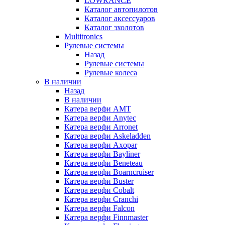
LOWRANCE
Каталог автопилотов
Каталог аксессуаров
Каталог эхолотов
Multitronics
Рулевые системы
Назад
Рулевые системы
Рулевые колеса
В наличии
Назад
В наличии
Катера верфи AMT
Катера верфи Anytec
Катера верфи Arronet
Катера верфи Askeladden
Катера верфи Axopar
Катера верфи Bayliner
Катера верфи Beneteau
Катера верфи Boarncruiser
Катера верфи Buster
Катера верфи Cobalt
Катера верфи Cranchi
Катера верфи Falcon
Катера верфи Finnmaster