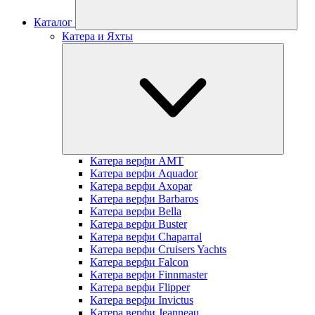
Каталог
Катера и Яхты
Катера верфи AMT
Катера верфи Aquador
Катера верфи Axopar
Катера верфи Barbaros
Катера верфи Bella
Катера верфи Buster
Катера верфи Chaparral
Катера верфи Cruisers Yachts
Катера верфи Falcon
Катера верфи Finnmaster
Катера верфи Flipper
Катера верфи Invictus
Катера верфи Jeanneau