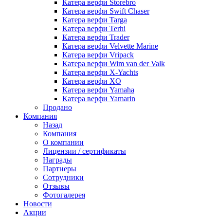
Катера верфи Storebro
Катера верфи Swift Chaser
Катера верфи Targa
Катера верфи Terhi
Катера верфи Trader
Катера верфи Velvette Marine
Катера верфи Vripack
Катера верфи Wim van der Valk
Катера верфи X-Yachts
Катера верфи XO
Катера верфи Yamaha
Катера верфи Yamarin
Продано
Компания
Назад
Компания
О компании
Лицензии / сертификаты
Награды
Партнеры
Сотрудники
Отзывы
Фотогалерея
Новости
Акции