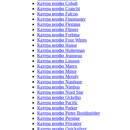
Катера верфи Cobalt
Катера верфи Cranchi
Катера верфи Falcon
Катера верфи Finnmaster
Катера верфи Fleming
Катера верфи Flipper
Катера верфи Forbina
Катера верфи Four Winns
Катера верфи Hanse
Катера верфи Holterman
Катера верфи Jeanneau
Катера верфи Linssen
Катера верфи Marex
Катера верфи Minor
Катера верфи Moody
Катера верфи Nautique
Катера верфи Nimbus
Катера верфи Nord Star
Катера верфи Ockelbo
Катера верфи Pacific
Катера верфи Parker
Катера верфи Pieter Beeldsnijder
Катера верфи Prestige
Катера верфи Privateer
Катера верфи Quicksilver