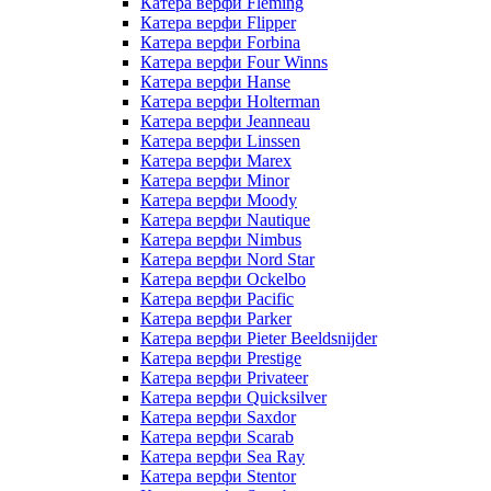
Катера верфи Fleming
Катера верфи Flipper
Катера верфи Forbina
Катера верфи Four Winns
Катера верфи Hanse
Катера верфи Holterman
Катера верфи Jeanneau
Катера верфи Linssen
Катера верфи Marex
Катера верфи Minor
Катера верфи Moody
Катера верфи Nautique
Катера верфи Nimbus
Катера верфи Nord Star
Катера верфи Ockelbo
Катера верфи Pacific
Катера верфи Parker
Катера верфи Pieter Beeldsnijder
Катера верфи Prestige
Катера верфи Privateer
Катера верфи Quicksilver
Катера верфи Saxdor
Катера верфи Scarab
Катера верфи Sea Ray
Катера верфи Stentor