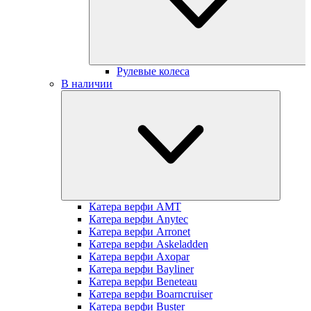
Рулевые колеса
В наличии
Катера верфи AMT
Катера верфи Anytec
Катера верфи Arronet
Катера верфи Askeladden
Катера верфи Axopar
Катера верфи Bayliner
Катера верфи Beneteau
Катера верфи Boarncruiser
Катера верфи Buster