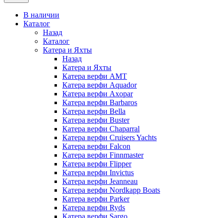
В наличии
Каталог
Назад
Каталог
Катера и Яхты
Назад
Катера и Яхты
Катера верфи AMT
Катера верфи Aquador
Катера верфи Axopar
Катера верфи Barbaros
Катера верфи Bella
Катера верфи Buster
Катера верфи Chaparral
Катера верфи Cruisers Yachts
Катера верфи Falcon
Катера верфи Finnmaster
Катера верфи Flipper
Катера верфи Invictus
Катера верфи Jeanneau
Катера верфи Nordkapp Boats
Катера верфи Parker
Катера верфи Ryds
Катера верфи Sargo