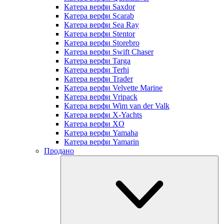
Катера верфи Saxdor
Катера верфи Scarab
Катера верфи Sea Ray
Катера верфи Stentor
Катера верфи Storebro
Катера верфи Swift Chaser
Катера верфи Targa
Катера верфи Terhi
Катера верфи Trader
Катера верфи Velvette Marine
Катера верфи Vripack
Катера верфи Wim van der Valk
Катера верфи X-Yachts
Катера верфи XO
Катера верфи Yamaha
Катера верфи Yamarin
Продано