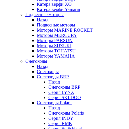
Катера верфи XO
Катера верфи Yamarin
Подвесные моторы
Назад
Подвесные моторы
Моторы MARINE ROCKET
Моторы MERCURY
Моторы PARSUN
Моторы SUZUKI
Моторы TOHATSU
Моторы YAMAHA
Снегоходы
Назад
Снегоходы
Снегоходы BRP
Назад
Снегоходы BRP
Серия LYNX
Серия SKI-DOO
Снегоходы Polaris
Назад
Снегоходы Polaris
Серия INDY
Серия RMK
Серия Switchback