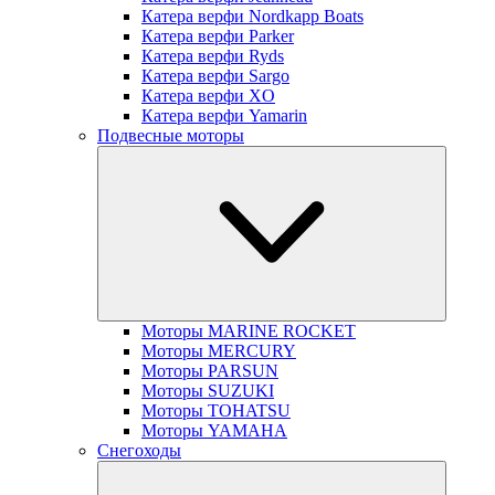
Катера верфи Nordkapp Boats
Катера верфи Parker
Катера верфи Ryds
Катера верфи Sargo
Катера верфи XO
Катера верфи Yamarin
Подвесные моторы
Моторы MARINE ROCKET
Моторы MERCURY
Моторы PARSUN
Моторы SUZUKI
Моторы TOHATSU
Моторы YAMAHA
Снегоходы