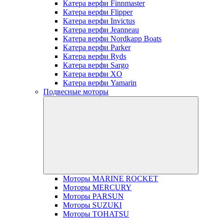
Катера верфи Finnmaster
Катера верфи Flipper
Катера верфи Invictus
Катера верфи Jeanneau
Катера верфи Nordkapp Boats
Катера верфи Parker
Катера верфи Ryds
Катера верфи Sargo
Катера верфи XO
Катера верфи Yamarin
Подвесные моторы
Моторы MARINE ROCKET
Моторы MERCURY
Моторы PARSUN
Моторы SUZUKI
Моторы TOHATSU