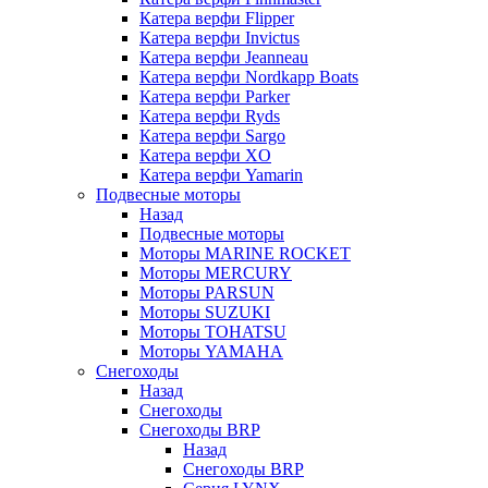
Катера верфи Flipper
Катера верфи Invictus
Катера верфи Jeanneau
Катера верфи Nordkapp Boats
Катера верфи Parker
Катера верфи Ryds
Катера верфи Sargo
Катера верфи XO
Катера верфи Yamarin
Подвесные моторы
Назад
Подвесные моторы
Моторы MARINE ROCKET
Моторы MERCURY
Моторы PARSUN
Моторы SUZUKI
Моторы TOHATSU
Моторы YAMAHA
Снегоходы
Назад
Снегоходы
Снегоходы BRP
Назад
Снегоходы BRP