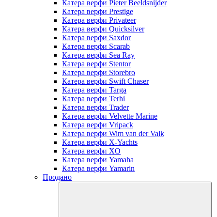
Катера верфи Pieter Beeldsnijder
Катера верфи Prestige
Катера верфи Privateer
Катера верфи Quicksilver
Катера верфи Saxdor
Катера верфи Scarab
Катера верфи Sea Ray
Катера верфи Stentor
Катера верфи Storebro
Катера верфи Swift Chaser
Катера верфи Targa
Катера верфи Terhi
Катера верфи Trader
Катера верфи Velvette Marine
Катера верфи Vripack
Катера верфи Wim van der Valk
Катера верфи X-Yachts
Катера верфи XO
Катера верфи Yamaha
Катера верфи Yamarin
Продано