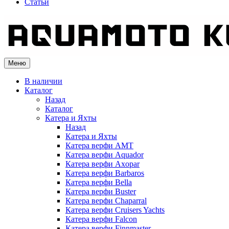
Статьи
Меню
В наличии
Каталог
Назад
Каталог
Катера и Яхты
Назад
Катера и Яхты
Катера верфи AMT
Катера верфи Aquador
Катера верфи Axopar
Катера верфи Barbaros
Катера верфи Bella
Катера верфи Buster
Катера верфи Chaparral
Катера верфи Cruisers Yachts
Катера верфи Falcon
Катера верфи Finnmaster