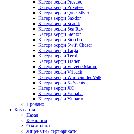
Катера верфи Prestige
Катера верфи Privateer
Катера верфи Quicksilver
Катера верфи Saxdor
Катера верфи Scarab
Катера верфи Sea Ray
Катера верфи Stentor
Катера верфи Storebro
Катера верфи Swift Chaser
Катера верфи Targa
Катера верфи Terhi
Катера верфи Trader
Катера верфи Velvette Marine
Катера верфи Vripack
Катера верфи Wim van der Valk
Катера верфи X-Yachts
Катера верфи XO
Катера верфи Yamaha
Катера верфи Yamarin
Продано
Компания
Назад
Компания
О компании
Лицензии / сертификаты