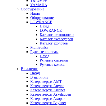
TRIUMPH
YAMAHA
Оборудование
Назад
Оборудование
LOWRANCE
Назад
LOWRANCE
Каталог автопилотов
Каталог аксессуаров
Каталог эхолотов
Multitronics
Рулевые системы
Назад
Рулевые системы
Рулевые колеса
В наличии
Назад
В наличии
Катера верфи AMT
Катера верфи Anytec
Катера верфи Arronet
Катера верфи Askeladden
Катера верфи Axopar
Катера верфи Bayliner