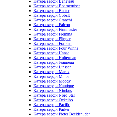
Катера верфи Beneteau
Катера верфи Boarncruiser
Катера верфи Buster
Катера верфи Cobalt
Катера верфи Cranchi
Катера верфи Falcon
Катера верфи Finnmaster
Катера верфи Fleming
Катера верфи Flipper
Катера верфи Forbina
Катера верфи Four Winns
Катера верфи Hanse
Катера верфи Holterman
Катера верфи Jeanneau
Катера верфи Linssen
Катера верфи Marex
Катера верфи Minor
Катера верфи Moody
Катера верфи Nautique
Катера верфи Nimbus
Катера верфи Nord Star
Катера верфи Ockelbo
Катера верфи Pacific
Катера верфи Parker
Катера верфи Pieter Beeldsnijder