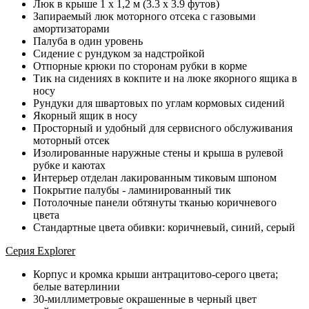
Люк в крыше 1 x 1,2 м (3.3 x 3.9 футов)
Запираемый люк моторного отсека с газовыми
амортизаторами
Палуба в один уровень
Сидение с рундуком за надстройкой
Отпорные крюки по сторонам рубки в корме
Тик на сидениях в кокпите и на люке якорного ящика в
носу
Рундуки для швартовых по углам кормовых сидений
Якорный ящик в носу
Просторный и удобный для сервисного обслуживания
моторный отсек
Изолированные наружные стены и крыша в рулевой
рубке и каютах
Интерьер отделан лакированным тиковым шпоном
Покрытие палубы - ламинированный тик
Потолочные панели обтянуты тканью коричневого
цвета
Стандартные цвета обивки: коричневый, синий, серый
Серия Explorer
Корпус и кромка крыши антрацитово-серого цвета;
белые ватерлинии
30-миллиметровые окрашенные в черный цвет