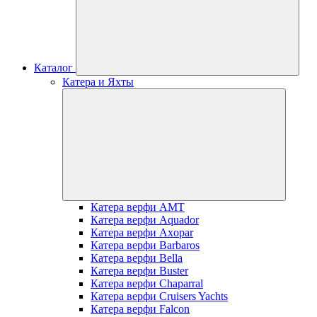
Каталог
Катера и Яхты
Катера верфи AMT
Катера верфи Aquador
Катера верфи Axopar
Катера верфи Barbaros
Катера верфи Bella
Катера верфи Buster
Катера верфи Chaparral
Катера верфи Cruisers Yachts
Катера верфи Falcon