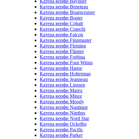
Катера верфи Bayliner
Катера верфи Beneteau
Катера верфи Boarncruiser
Катера верфи Buster
Катера верфи Cobalt
Катера верфи Cranchi
Катера верфи Falcon
Катера верфи Finnmaster
Катера верфи Fleming
Катера верфи Flipper
Катера верфи Forbina
Катера верфи Four Winns
Катера верфи Hanse
Катера верфи Holterman
Катера верфи Jeanneau
Катера верфи Linssen
Катера верфи Marex
Катера верфи Minor
Катера верфи Moody
Катера верфи Nautique
Катера верфи Nimbus
Катера верфи Nord Star
Катера верфи Ockelbo
Катера верфи Pacific
Катера верфи Parker