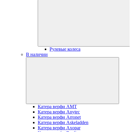
Рулевые колеса
В наличии
Катера верфи AMT
Катера верфи Anytec
Катера верфи Arronet
Катера верфи Askeladden
Катера верфи Axopar