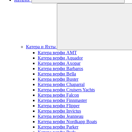
Катера и Яхты
Катера верфи AMT
Катера верфи Aquador
Катера верфи Axopar
Катера верфи Barbaros
Катера верфи Bella
Катера верфи Buster
Катера верфи Chaparral
Катера верфи Cruisers Yachts
Катера верфи Falcon
Катера верфи Finnmaster
Катера верфи Flipper
Катера верфи Invictus
Катера верфи Jeanneau
Катера верфи Nordkapp Boats
Катера верфи Parker