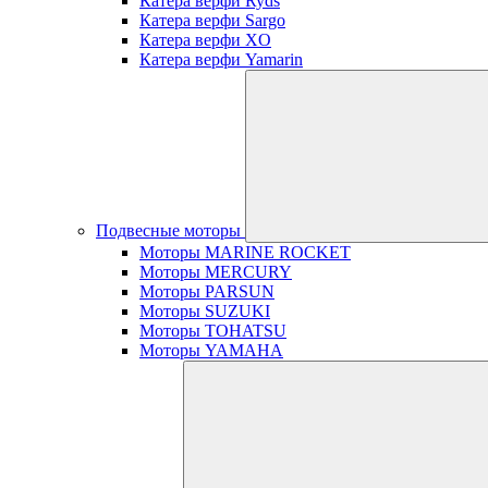
Катера верфи Ryds
Катера верфи Sargo
Катера верфи XO
Катера верфи Yamarin
Подвесные моторы
Моторы MARINE ROCKET
Моторы MERCURY
Моторы PARSUN
Моторы SUZUKI
Моторы TOHATSU
Моторы YAMAHA