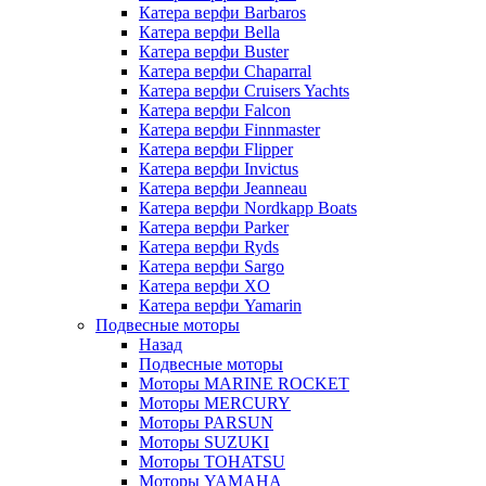
Катера верфи Barbaros
Катера верфи Bella
Катера верфи Buster
Катера верфи Chaparral
Катера верфи Cruisers Yachts
Катера верфи Falcon
Катера верфи Finnmaster
Катера верфи Flipper
Катера верфи Invictus
Катера верфи Jeanneau
Катера верфи Nordkapp Boats
Катера верфи Parker
Катера верфи Ryds
Катера верфи Sargo
Катера верфи XO
Катера верфи Yamarin
Подвесные моторы
Назад
Подвесные моторы
Моторы MARINE ROCKET
Моторы MERCURY
Моторы PARSUN
Моторы SUZUKI
Моторы TOHATSU
Моторы YAMAHA