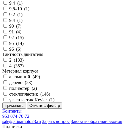
9,4
(
1
)
9,8–10
(
1
)
9.2
(
1
)
9.4
(
1
)
90
(
7
)
91
(
4
)
92
(
15
)
95
(
14
)
96
(
6
)
Тактность двигателя
2
(
133
)
4
(
357
)
Материал корпуса
алюминий
(
49
)
дерево
(
23
)
полиэстер
(
2
)
стеклопластик
(
146
)
углепластик Kevlar
(
1
)
Применить
Очистить фильтр
Контакты
953 074-70-72
sale@aquamoto23.ru
Задать вопрос
Заказать обратный звонок
Подписка