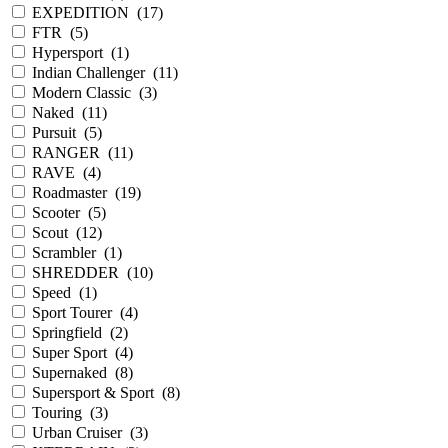
EXPEDITION
(
17
)
FTR
(
5
)
Hypersport
(
1
)
Indian Challenger
(
11
)
Modern Classic
(
3
)
Naked
(
11
)
Pursuit
(
5
)
RANGER
(
11
)
RAVE
(
4
)
Roadmaster
(
19
)
Scooter
(
5
)
Scout
(
12
)
Scrambler
(
1
)
SHREDDER
(
10
)
Speed
(
1
)
Sport Tourer
(
4
)
Springfield
(
2
)
Super Sport
(
4
)
Supernaked
(
8
)
Supersport & Sport
(
8
)
Touring
(
3
)
Urban Cruiser
(
3
)