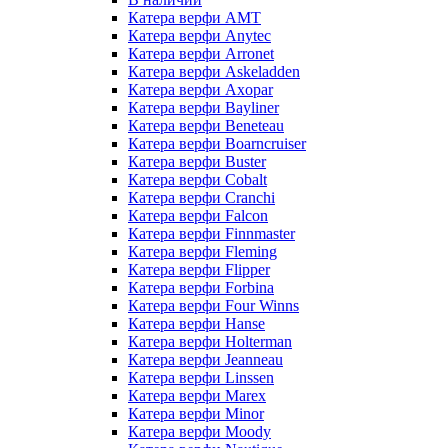
Катера верфи AMT
Катера верфи Anytec
Катера верфи Arronet
Катера верфи Askeladden
Катера верфи Axopar
Катера верфи Bayliner
Катера верфи Beneteau
Катера верфи Boarncruiser
Катера верфи Buster
Катера верфи Cobalt
Катера верфи Cranchi
Катера верфи Falcon
Катера верфи Finnmaster
Катера верфи Fleming
Катера верфи Flipper
Катера верфи Forbina
Катера верфи Four Winns
Катера верфи Hanse
Катера верфи Holterman
Катера верфи Jeanneau
Катера верфи Linssen
Катера верфи Marex
Катера верфи Minor
Катера верфи Moody