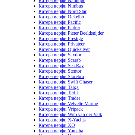
Катера верфи Nautique
Катера верфи Nimbus
Катера верфи Nord Star
Катера верфи Ockelbo
Катера верфи Pacific
Катера верфи Parker
Катера верфи Pieter Beeldsnijder
Катера верфи Prestige
Катера верфи Privateer
Катера верфи Quicksilver
Катера верфи Saxdor
Катера верфи Scarab
Катера верфи Sea Ray
Катера верфи Stentor
Катера верфи Storebro
Катера верфи Swift Chaser
Катера верфи Targa
Катера верфи Terhi
Катера верфи Trader
Катера верфи Velvette Marine
Катера верфи Vripack
Катера верфи Wim van der Valk
Катера верфи X-Yachts
Катера верфи XO
Катера верфи Yamaha